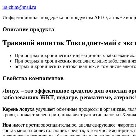
ira-chim@mail.ru
Информационная поддержка по продуктам АРГО, а также вопрос
Описание продукта
Травяной напиток Токсидонт-май с эк
При острых и хронических инфекционных заболеваниях: О
При острых и хронических воспалительных заболеваниях 
острых и хронических интоксикациях, в том числе алког
Свойства компонентов
Лопух – это эффективное средство для очистки о
заболеваниях ЖКТ, подагре, ревматизме, атероск
Корень лопуха
улучшает обменные процессы в организме, явля
крови, снижает холестерин, подавляет развитие палочки Хелик
Ива
имеет противовоспалительное, анальгезирующее, жаропон
состав многих болеутоляющих средств, в том числе аспирина, 
можно рассматривать как безопасную альтернативу медикамент