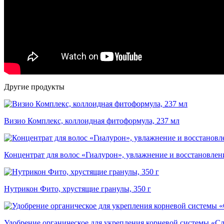
Другие продукты
Визио Комплекс, коллоидная фитоформула, 237 мл
Концентрат для волос «Гиалурон», увлажнение и восстановлени
Нутрикон Фито, хрустящие гранулы, 350 г
Удобрение органическое для укрепления корневой системы «Сл