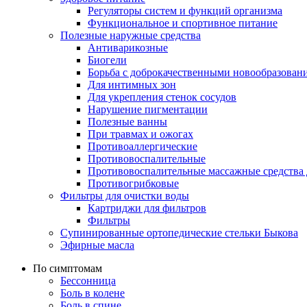
Регуляторы систем и функций организма
Функциональное и спортивное питание
Полезные наружные средства
Антиварикозные
Биогели
Борьба с доброкачественными новообразован
Для интимных зон
Для укрепления стенок сосудов
Нарушение пигментации
Полезные ванны
При травмах и ожогах
Противоаллергические
Противовоспалительные
Противовоспалительные массажные средства 
Противогрибковые
Фильтры для очистки воды
Картриджи для фильтров
Фильтры
Супинированные ортопедические стельки Быкова
Эфирные масла
По симптомам
Бессонница
Боль в колене
Боль в спине