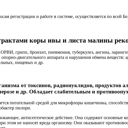
ам регистрации и работе в системе, осуществляется по всей Бе
страктами коры ивы и листа малины рек
РВИ, грипп, бронхит, пневмония, туберкулез, ангина, ларингит
опорно-двигательного аппарата и нарушения обмена веществ: арт
ольных, пищевых и др.
рганизма от токсинов, радионуклидов, продуктов а
лерозе и др. Обладает слабительным и противоопу
ется питательной средой для микрофлоры кишечника, способству
обактер пилори.
ижающее, антисептическое действие. Она содержит основные ко
при этом не наносят вреда организму. Они оказывают противово
ам.