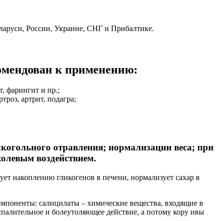
ларуси, России, Украине, СНГ и Прибалтике.
омендован к применению:
, фарингит и пр.;
роз, артрит, подагра;
лкогольного отравления; нормализации веса; при
холевым воздействием.
ет накоплению гликогенов в печени, нормализует сахар в
мпоненты: салицилаты – химические вещества, входящие в
спалительное и болеутоляющее действие, а потому кору ивы