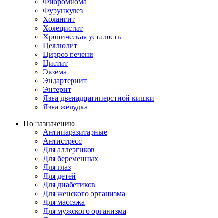
Фибромиома
Фурункулез
Холангит
Холецистит
Хроническая усталость
Целлюлит
Цирроз печени
Цистит
Экзема
Эндартериит
Энтерит
Язва двенадцатиперстной кишки
Язва желудка
По назначению
Антипаразитарные
Антистресс
Для аллергиков
Для беременных
Для глаз
Для детей
Для диабетиков
Для женского организма
Для массажа
Для мужского организма