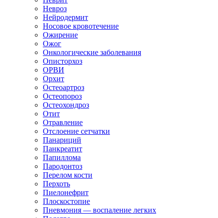
Невроз
Нейродермит
Носовое кровотечение
Ожирение
Ожог
Онкологические заболевания
Описторхоз
ОРВИ
Орхит
Остеоартроз
Остеопороз
Остеохондроз
Отит
Отравление
Отслоение сетчатки
Панариций
Панкреатит
Папиллома
Пародонтоз
Перелом кости
Перхоть
Пиелонефрит
Плоскостопие
Пневмония — воспаление легких