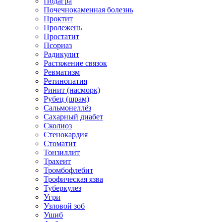
Подагра
Почечнокаменная болезнь
Проктит
Пролежень
Простатит
Псориаз
Радикулит
Растяжение связок
Ревматизм
Ретинопатия
Ринит (насморк)
Рубец (шрам)
Сальмонеллёз
Сахарный диабет
Сколиоз
Стенокардия
Стоматит
Тонзиллит
Трахеит
Тромбофлебит
Трофическая язва
Туберкулез
Угри
Узловой зоб
Ушиб