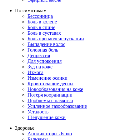
По симптомам
Бессонница
Боль в колене
Боль в спине
Боль в суставах
Боль при мочеиспускании
Выпадение волос
Головная боль
Депрессия
Для успокоения
Зуд на коже
Изжога
Изменение осанки
Кровоточащие десны
Новообразования на коже
Потеря координации
Проблемы с памятью
Усиленное газообразование
Усталость
Шелушение кожи
Здоровье
Аппликаторы Ляпко
Бальзамы