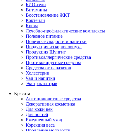
БИО-гели
Витамины
Восстановление ЖКТ
Коктейли
Крема
Лечебно-профилактические комплексы
Полезное питание
Полезные сладости и напитки
Продукция из корня лопуха
Продукция Шунгит
Противоаллергические средства
Противовирусные средства
Средства от паразитов
Холестерин
Чаи и напитки
Экстракты трав
Красота
Антицилюлитные средства
Декоративная косметика
Для кожи век
Для ногтей
Ежедневный уход
Корекция веса
Продление молодости