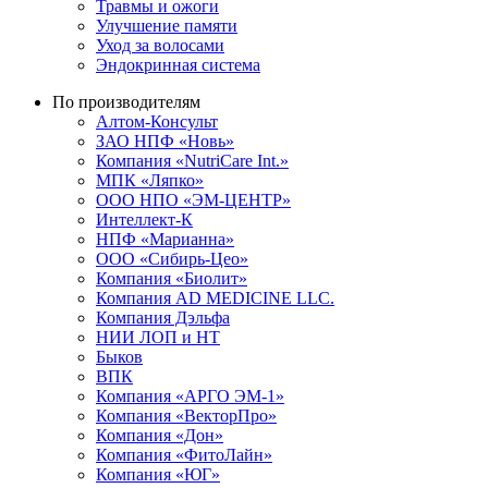
Травмы и ожоги
Улучшение памяти
Уход за волосами
Эндокринная система
По производителям
Алтом-Консульт
ЗАО НПФ «Новь»
Компания «NutriCare Int.»
МПК «Ляпко»
ООО НПО «ЭМ-ЦЕНТР»
Интеллект-К
НПФ «Марианна»
ООО «Сибирь-Цео»
Компания «Биолит»
Компания AD MEDICINE LLC.
Компания Дэльфа
НИИ ЛОП и НТ
Быков
ВПК
Компания «АРГО ЭМ-1»
Компания «ВекторПро»
Компания «Дон»
Компания «ФитоЛайн»
Компания «ЮГ»