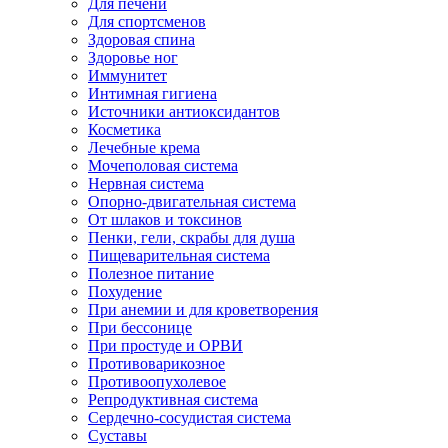
Для печени
Для спортсменов
Здоровая спина
Здоровье ног
Иммунитет
Интимная гигиена
Источники антиоксидантов
Косметика
Лечебные крема
Мочеполовая система
Нервная система
Опорно-двигательная система
От шлаков и токсинов
Пенки, гели, скрабы для душа
Пищеварительная система
Полезное питание
Похудение
При анемии и для кроветворения
При бессонице
При простуде и ОРВИ
Противоварикозное
Противоопухолевое
Репродуктивная система
Сердечно-сосудистая система
Суставы