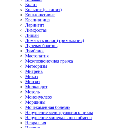
Колит
Кольпит (вагинит)
Конъюнктивит
Крапивница
Ларингит
Лимфостаз
Лишай
Ломкость волос (трихоклазия)
Лучевая болезнь
Лямблиоз
Мастопатия
Межпозвоночная грыжа
Метеоризм
Мигрень
Микоз
Миозит
Миокардит
Мозоль
Мононуклеоз
Морщины
Мочекаменная болезнь
Нарушение менструального цикла
Нарушение минерального обмена
Невралгия
Неврит