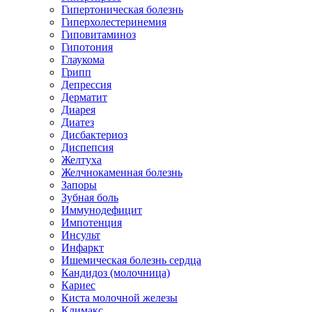
Гипертоническая болезнь
Гиперхолестеринемия
Гиповитаминоз
Гипотония
Глаукома
Грипп
Депрессия
Дерматит
Диарея
Диатез
Дисбактериоз
Диспепсия
Желтуха
Желчнокаменная болезнь
Запоры
Зубная боль
Иммунодефицит
Импотенция
Инсульт
Инфаркт
Ишемическая болезнь сердца
Кандидоз (молочница)
Кариес
Киста молочной железы
Климакс