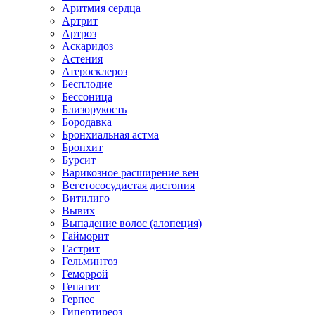
Аритмия сердца
Артрит
Артроз
Аскаридоз
Астения
Атеросклероз
Бесплодие
Бессоница
Близорукость
Бородавка
Бронхиальная астма
Бронхит
Бурсит
Варикозное расширение вен
Вегетососудистая дистония
Витилиго
Вывих
Выпадение волос (алопеция)
Гайморит
Гастрит
Гельминтоз
Геморрой
Гепатит
Герпес
Гипертиреоз