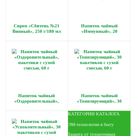
Сироп «Сбитень №21
Напиток чайный
Винный», 250 г/180 мл
«Иммунный», 20
пакетиков с сухой
смесью, 40 г
Напиток чайный
Напиток чайный
«Оздоровительный»,
«Тонизирующий», 30
пакетики с сухой смесью,
пакетиков с сухой
60 г
смесью, 60 г
КАТЕГОРИИ КАТАЛОГА
ЭМ-технологии в быту
Защита от техногенных