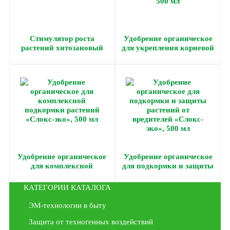
Стимулятор роста
Удобрение органическое
растений хитозановый
для укрепления корневой
«Слокс-эко», концентрат,
системы «Слокс-эко», 500
5 мл
мл
Удобрение органическое
Удобрение органическое
для комплексной
для подкормки и защиты
подкормки растений
растений от вредителей
«Слокс-эко», 500 мл
«Слокс-эко», 500 мл
КАТЕГОРИИ КАТАЛОГА
ЭМ-технологии в быту
Защита от техногенных воздействий