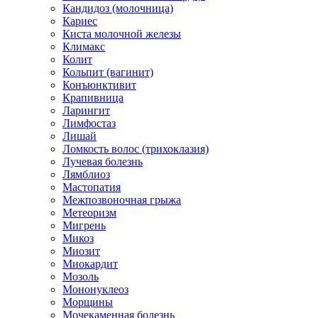
Кандидоз (молочница)
Кариес
Киста молочной железы
Климакс
Колит
Кольпит (вагинит)
Конъюнктивит
Крапивница
Ларингит
Лимфостаз
Лишай
Ломкость волос (трихоклазия)
Лучевая болезнь
Лямблиоз
Мастопатия
Межпозвоночная грыжа
Метеоризм
Мигрень
Микоз
Миозит
Миокардит
Мозоль
Мононуклеоз
Морщины
Мочекаменная болезнь