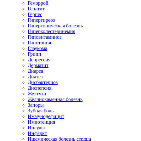
Геморрой
Гепатит
Герпес
Гипертиреоз
Гипертоническая болезнь
Гиперхолестеринемия
Гиповитаминоз
Гипотония
Глаукома
Грипп
Депрессия
Дерматит
Диарея
Диатез
Дисбактериоз
Диспепсия
Желтуха
Желчнокаменная болезнь
Запоры
Зубная боль
Иммунодефицит
Импотенция
Инсульт
Инфаркт
Ишемическая болезнь сердца