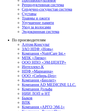
Противоопухолевое
Репродуктивная система
Сердечно-сосудистая система
Суставы
Травмы и ожоги
Улучшение памяти
Уход за волосами
Эндокринная система
По производителям
Алтом-Консульт
ЗАО НПФ «Новь»
Компания «NutriCare Int.»
МПК «Ляпко»
ООО НПО «ЭМ-ЦЕНТР»
Интеллект-К
НПФ «Марианна»
ООО «Сибирь-Цео»
Компания «Биолит»
Компания AD MEDICINE LLC.
Компания Дэльфа
НИИ ЛОП и НТ
Быков
ВПК
Компания «АРГО ЭМ-1»