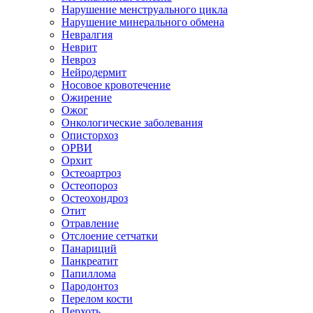
Нарушение менструального цикла
Нарушение минерального обмена
Невралгия
Неврит
Невроз
Нейродермит
Носовое кровотечение
Ожирение
Ожог
Онкологические заболевания
Описторхоз
ОРВИ
Орхит
Остеоартроз
Остеопороз
Остеохондроз
Отит
Отравление
Отслоение сетчатки
Панариций
Панкреатит
Папиллома
Пародонтоз
Перелом кости
Перхоть