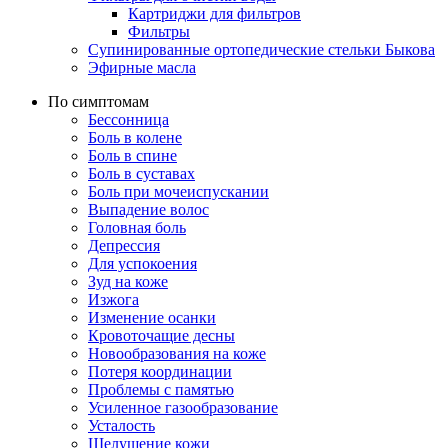
Картриджи для фильтров
Фильтры
Супинированные ортопедические стельки Быкова
Эфирные масла
По симптомам
Бессонница
Боль в колене
Боль в спине
Боль в суставах
Боль при мочеиспускании
Выпадение волос
Головная боль
Депрессия
Для успокоения
Зуд на коже
Изжога
Изменение осанки
Кровоточащие десны
Новообразования на коже
Потеря координации
Проблемы с памятью
Усиленное газообразование
Усталость
Шелушение кожи