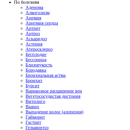
По болезням
Аденома
Алкоголизм
Анемия
Аритмия сердца
Артрит
Артроз
Аскаридоз
Астения
Атеросклероз
Бесплодие
Бессоница
Близорукость
Бородавка
Бронхиальная астма
Бронхит
Бурсит
Варикозное расширение вен
Вегетососудистая дистония
Витилиго
Вывих
Выпадение волос (алопеция)
Гайморит
Гастрит
Гельминтоз