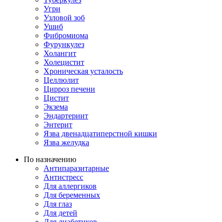
Угри
Узловой зоб
Ушиб
Фибромиома
Фурункулез
Холангит
Холецистит
Хроническая усталость
Целлюлит
Цирроз печени
Цистит
Экзема
Эндартериит
Энтерит
Язва двенадцатиперстной кишки
Язва желудка
По назначению
Антипаразитарные
Антистресс
Для аллергиков
Для беременных
Для глаз
Для детей
Для диабетиков