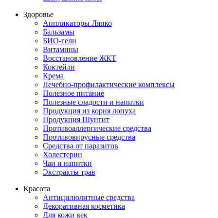
Здоровье
Аппликаторы Ляпко
Бальзамы
БИО-гели
Витамины
Восстановление ЖКТ
Коктейли
Крема
Лечебно-профилактические комплексы
Полезное питание
Полезные сладости и напитки
Продукция из корня лопуха
Продукция Шунгит
Противоаллергические средства
Противовирусные средства
Средства от паразитов
Холестерин
Чаи и напитки
Экстракты трав
Красота
Антицилюлитные средства
Декоративная косметика
Для кожи век