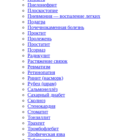
Пиелонефрит
Плоскостопие
Пневмония — воспаление легких
Подагра
Почечнокаменная болезнь
Проктит
Пролежень
Простатит
Псориаз
Радикулит
Растяжение связок
Ревматизм
Ретинопатия
Ринит (насморк)
Рубец (шрам)
Сальмонеллёз
Сахарный диабет
Сколиоз
Стенокардия
Стоматит
Тонзиллит
Трахеит
Тромбофлебит
Трофическая язва
Туберкулез