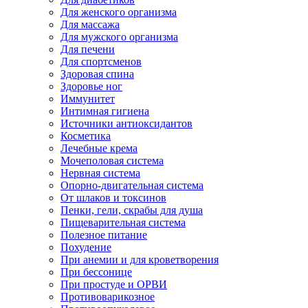
Для женского организма
Для массажа
Для мужского организма
Для печени
Для спортсменов
Здоровая спина
Здоровье ног
Иммунитет
Интимная гигиена
Источники антиоксидантов
Косметика
Лечебные крема
Мочеполовая система
Нервная система
Опорно-двигательная система
От шлаков и токсинов
Пенки, гели, скрабы для душа
Пищеварительная система
Полезное питание
Похудение
При анемии и для кроветворения
При бессонице
При простуде и ОРВИ
Противоварикозное