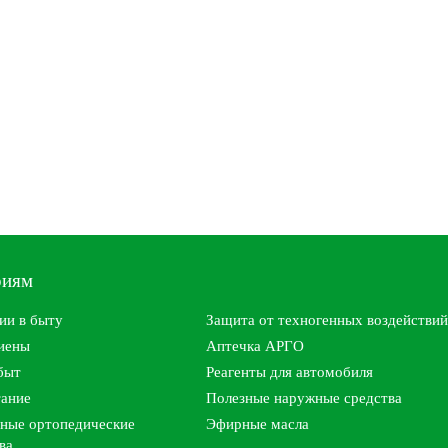
риям
ии в быту
Защита от техногенных воздействий
гиены
Аптечка АРГО
быт
Реагенты для автомобиля
тание
Полезные наружные средства
ные ортопедические
Эфирные масла
ва