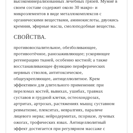
высокоминерализованных лечебных грязей. Мумиё в
своем составе содержит около 30 макро- и
микроэлементов в виде металлокомплексов с
органическими веществами, аминокислоты, двуокись
кремния, эфирные масла, смолоподобные вещества.
СВОЙСТВА.
противовоспалительное, обезболивающее,
противоотёчное, ранозаживляющее; ускоряющее
регенерацию тканей, особенно костной; а также
восстанавливающее функцию периферических
нервных стволов, антитоксическое,
общеукрепляющее, антицеллюлитное. Крем
эффективен для длительного применения: при
переломах костей, вывихах, ушибах, травмах
суставов и грудной клетки, остеохондрозах,
артритах, артрозах, растяжениях мышц; суставном
ревматизме, плекситах, невралгиях, параличе
лицевого нерва; нейродермитах, псориазе, лучевых
ожогах, трофических язвах. Антицеллюлитный
эффект достигается при регулярном массаже с