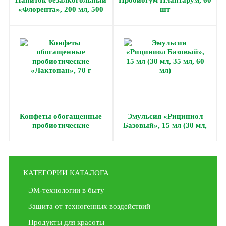
Напиток безалкогольный
Пробиогум Плантарум, 60
«Флорента», 200 мл, 500
шт
мл
Конфеты обогащенные
Эмульсия «Рициниол
пробиотические
Базовый», 15 мл (30 мл,
«Лактопан», 70 г
35 мл, 60 мл)
КАТЕГОРИИ КАТАЛОГА
ЭМ-технологии в быту
Защита от техногенных воздействий
Продукты для красоты