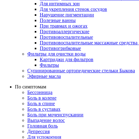
Для интимных зон
Для укрепления стенок сосудов
Нарушение пигментации
Полезные ванны
При травмах и ожогах
Противоаллергические
Противовоспалительные
Противовоспалительные массажные средства 
Противогрибковые
Фильтры для очистки воды
Картриджи для фильтров
Фильтры
Супинированные ортопедические стельки Быкова
Эфирные масла
По симптомам
Бессонница
Боль в колене
Боль в спине
Боль в суставах
Боль при мочеиспускании
Выпадение волос
Головная боль
Депрессия
Для успокоения