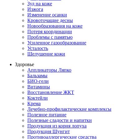
Зуд на коже
Изжога
Изменение осанки
Кровоточащие десны
Новообразования на коже
Потеря координации
Проблемы с памятью
Усиленное газообразование
Усталость
Шелушение кожи
Здоровье
Аппликаторы Ляпко
Бальзамы
БИО-гели
Витамины
Восстановление ЖКТ
Коктейли
Крема
Лечебно-профилактические комплексы
Полезное питание
Полезные сладости и напитки
Продукция из корня лопуха
Продукция Шунгит
Противоаллергические средства