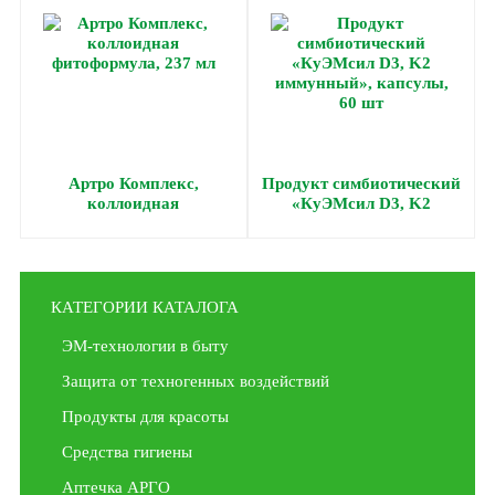
Артро Комплекс,
Продукт симбиотический
коллоидная
«КуЭМсил D3, K2
фитоформула, 237 мл
иммунный», капсулы, 60
шт
КАТЕГОРИИ КАТАЛОГА
ЭМ-технологии в быту
Защита от техногенных воздействий
Продукты для красоты
Средства гигиены
Аптечка АРГО