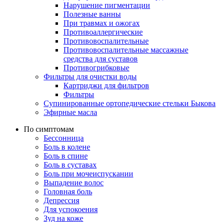
Нарушение пигментации
Полезные ванны
При травмах и ожогах
Противоаллергические
Противовоспалительные
Противовоспалительные массажные
средства для суставов
Противогрибковые
Фильтры для очистки воды
Картриджи для фильтров
Фильтры
Супинированные ортопедические стельки Быкова
Эфирные масла
По симптомам
Бессонница
Боль в колене
Боль в спине
Боль в суставах
Боль при мочеиспускании
Выпадение волос
Головная боль
Депрессия
Для успокоения
Зуд на коже