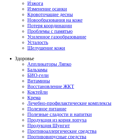
Изжога
Изменение осанки
Кровоточащие десны
Новообразования на коже
Потеря координации
Проблемы с памятью
Усиленное газообразование
Усталость
Шелушение кожи
Здоровье
Аппликаторы Ляпко
Бальзамы
БИО-гели
Витамины
Восстановление ЖКТ
Коктейли
Крема
Лечебно-профилактические комплексы
Полезное питание
Полезные сладости и напитки
Продукция из корня лопуха
Продукция Шунгит
Противоаллергические средства
Противовирусные средства