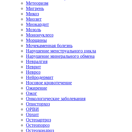
Метеоризм
Мигрень
Микоз
Миозит
Миокардит
Мозоль
Мононуклеоз
Морщины
Мочекаменная болезнь
Нарушение менструального цикла
Нарушение минерального обмена
Невралгия
Неврит
Невроз
Нейродермит
Носовое кровотечение
Ожирение
Ожог
Онкологические заболевания
Описторхоз
ОРВИ
Орхит
Остеоартроз
Остеопороз
Остеохондроз