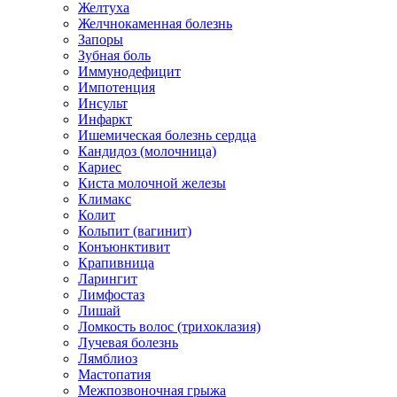
Желтуха
Желчнокаменная болезнь
Запоры
Зубная боль
Иммунодефицит
Импотенция
Инсульт
Инфаркт
Ишемическая болезнь сердца
Кандидоз (молочница)
Кариес
Киста молочной железы
Климакс
Колит
Кольпит (вагинит)
Конъюнктивит
Крапивница
Ларингит
Лимфостаз
Лишай
Ломкость волос (трихоклазия)
Лучевая болезнь
Лямблиоз
Мастопатия
Межпозвоночная грыжа