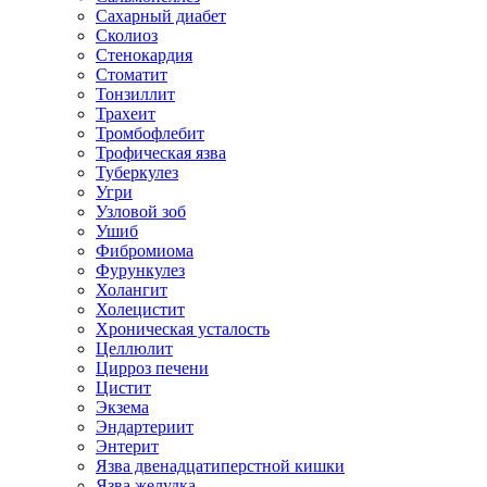
Сахарный диабет
Сколиоз
Стенокардия
Стоматит
Тонзиллит
Трахеит
Тромбофлебит
Трофическая язва
Туберкулез
Угри
Узловой зоб
Ушиб
Фибромиома
Фурункулез
Холангит
Холецистит
Хроническая усталость
Целлюлит
Цирроз печени
Цистит
Экзема
Эндартериит
Энтерит
Язва двенадцатиперстной кишки
Язва желудка