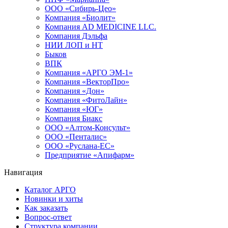
ООО «Сибирь-Цео»
Компания «Биолит»
Компания AD MEDICINE LLC.
Компания Дэльфа
НИИ ЛОП и НТ
Быков
ВПК
Компания «АРГО ЭМ-1»
Компания «ВекторПро»
Компания «Дон»
Компания «ФитоЛайн»
Компания «ЮГ»
Компания Биакс
ООО «Алтом-Консульт»
ООО «Пенталис»
ООО «Руслана-ЕС»
Предприятие «Апифарм»
Навигация
Каталог АРГО
Новинки и хиты
Как заказать
Вопрос-ответ
Структура компании