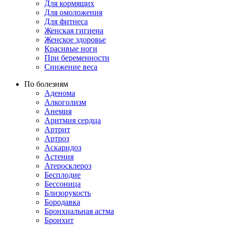
Для кормящих
Для омоложения
Для фитнеса
Женская гигиена
Женское здоровье
Красивые ноги
При беременности
Снижение веса
По болезням
Аденома
Алкоголизм
Анемия
Аритмия сердца
Артрит
Артроз
Аскаридоз
Астения
Атеросклероз
Бесплодие
Бессоница
Близорукость
Бородавка
Бронхиальная астма
Бронхит