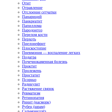
Отит
Отравление
Отслоение сетчатки
Панариций
Панкреатит
Папиллома
Пародонтоз
Перелом кости
Перхоть
Пиелонефрит
Плоскостопие
Пневмония — воспаление легких
Подагра
Почечнокаменная болезнь
Проктит
Пролежень
Простатит
Псориаз
Радикулит
Растяжение связок
Ревматизм
Ретинопатия
Ринит (насморк)
Рубец (шрам)
Сальмонеллёз