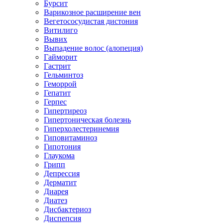
Бурсит
Варикозное расширение вен
Вегетососудистая дистония
Витилиго
Вывих
Выпадение волос (алопеция)
Гайморит
Гастрит
Гельминтоз
Геморрой
Гепатит
Герпес
Гипертиреоз
Гипертоническая болезнь
Гиперхолестеринемия
Гиповитаминоз
Гипотония
Глаукома
Грипп
Депрессия
Дерматит
Диарея
Диатез
Дисбактериоз
Диспепсия