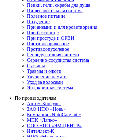
Пенки, гели, скрабы для душа
Пищеварительная система
Полезное питание
Похудение
При анемии и для кроветворения
При бессонице
При простуде и ОРВИ
Противоварикозное
Противоопухолевое
Репродуктивная система
Сердечно-сосудистая система
Суставы
Травмы и ожоги
Улучшение памяти
Уход за волосами
Эндокринная система
По производителям
Алтом-Консульт
ЗАО НПФ «Новь»
Компания «NutriCare Int.»
МПК «Ляпко»
ООО НПО «ЭМ-ЦЕНТР»
Интеллект-К
НПФ «Марианна»