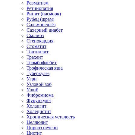
Ревматизм
Ретинопатия
Ринит (насморк)
Рубец (шрам)
Сальмонеллёз
Сахарный диабет
Сколиоз
Стенокардия
Стоматит
Тонзиллит
Трахеит
Тромбофлебит
Трофическая язва
Туберкулез
Угри
Узловой зоб
Ушиб
Фибромиома
Фурункулез
Холангит
Холецистит
Хроническая усталость
Целлюлит
Цирроз печени
Цистит