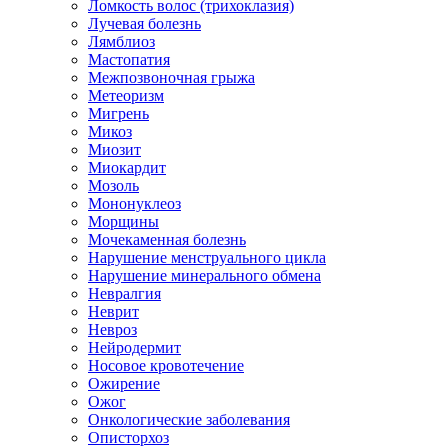
Ломкость волос (трихоклазия)
Лучевая болезнь
Лямблиоз
Мастопатия
Межпозвоночная грыжа
Метеоризм
Мигрень
Микоз
Миозит
Миокардит
Мозоль
Мононуклеоз
Морщины
Мочекаменная болезнь
Нарушение менструального цикла
Нарушение минерального обмена
Невралгия
Неврит
Невроз
Нейродермит
Носовое кровотечение
Ожирение
Ожог
Онкологические заболевания
Описторхоз