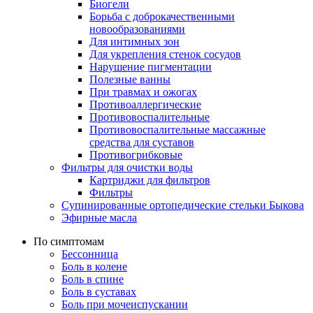
Биогели
Борьба с доброкачественными
новообразованиями
Для интимных зон
Для укрепления стенок сосудов
Нарушение пигментации
Полезные ванны
При травмах и ожогах
Противоаллергические
Противовоспалительные
Противовоспалительные массажные
средства для суставов
Противогрибковые
Фильтры для очистки воды
Картриджи для фильтров
Фильтры
Супинированные ортопедические стельки Быкова
Эфирные масла
По симптомам
Бессонница
Боль в колене
Боль в спине
Боль в суставах
Боль при мочеиспускании