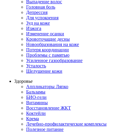
Выпадение волос
Головная боль
Депрессия
Для успокоения
Зуд на коже
Изжога
Изменение осанки
Кровоточащие десны
Новообразования на коже
Потеря координации
Проблемы с памятью
Усиленное газообразование
Усталость
Шелушение кожи
Здоровье
Аппликаторы Ляпко
Бальзамы
БИО-гели
Витамины
Восстановление ЖКТ
Коктейли
Крема
Лечебно-профилактические комплексы
Полезное питание