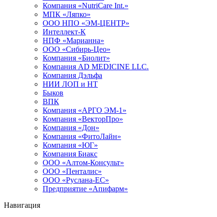
Компания «NutriCare Int.»
МПК «Ляпко»
ООО НПО «ЭМ-ЦЕНТР»
Интеллект-К
НПФ «Марианна»
ООО «Сибирь-Цео»
Компания «Биолит»
Компания AD MEDICINE LLC.
Компания Дэльфа
НИИ ЛОП и НТ
Быков
ВПК
Компания «АРГО ЭМ-1»
Компания «ВекторПро»
Компания «Дон»
Компания «ФитоЛайн»
Компания «ЮГ»
Компания Биакс
ООО «Алтом-Консульт»
ООО «Пенталис»
ООО «Руслана-ЕС»
Предприятие «Апифарм»
Навигация