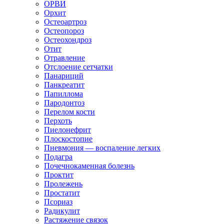
ОРВИ
Орхит
Остеоартроз
Остеопороз
Остеохондроз
Отит
Отравление
Отслоение сетчатки
Панариций
Панкреатит
Папиллома
Пародонтоз
Перелом кости
Перхоть
Пиелонефрит
Плоскостопие
Пневмония — воспаление легких
Подагра
Почечнокаменная болезнь
Проктит
Пролежень
Простатит
Псориаз
Радикулит
Растяжение связок