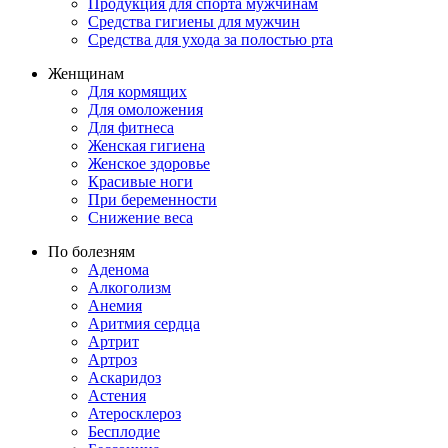
Продукция для спорта мужчинам
Средства гигиены для мужчин
Средства для ухода за полостью рта
Женщинам
Для кормящих
Для омоложения
Для фитнеса
Женская гигиена
Женское здоровье
Красивые ноги
При беременности
Снижение веса
По болезням
Аденома
Алкоголизм
Анемия
Аритмия сердца
Артрит
Артроз
Аскаридоз
Астения
Атеросклероз
Бесплодие