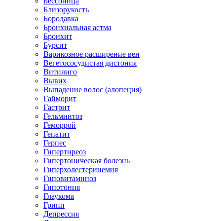
Бессоница
Близорукость
Бородавка
Бронхиальная астма
Бронхит
Бурсит
Варикозное расширение вен
Вегетососудистая дистония
Витилиго
Вывих
Выпадение волос (алопеция)
Гайморит
Гастрит
Гельминтоз
Геморрой
Гепатит
Герпес
Гипертиреоз
Гипертоническая болезнь
Гиперхолестеринемия
Гиповитаминоз
Гипотония
Глаукома
Грипп
Депрессия