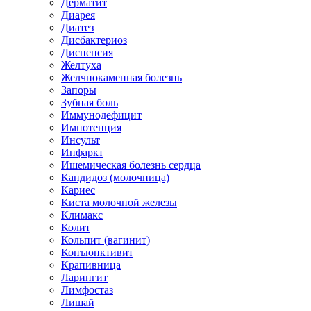
Дерматит
Диарея
Диатез
Дисбактериоз
Диспепсия
Желтуха
Желчнокаменная болезнь
Запоры
Зубная боль
Иммунодефицит
Импотенция
Инсульт
Инфаркт
Ишемическая болезнь сердца
Кандидоз (молочница)
Кариес
Киста молочной железы
Климакс
Колит
Кольпит (вагинит)
Конъюнктивит
Крапивница
Ларингит
Лимфостаз
Лишай