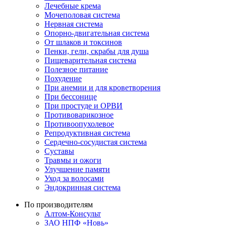
Лечебные крема
Мочеполовая система
Нервная система
Опорно-двигательная система
От шлаков и токсинов
Пенки, гели, скрабы для душа
Пищеварительная система
Полезное питание
Похудение
При анемии и для кроветворения
При бессонице
При простуде и ОРВИ
Противоварикозное
Противоопухолевое
Репродуктивная система
Сердечно-сосудистая система
Суставы
Травмы и ожоги
Улучшение памяти
Уход за волосами
Эндокринная система
По производителям
Алтом-Консульт
ЗАО НПФ «Новь»