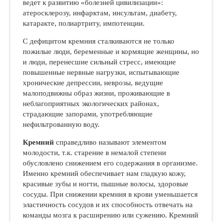
ведет к развитию «болезней цивилизации»:
атеросклерозу, инфарктам, инсультам, диабету,
катаракте, полиартриту, импотенции.
С дефицитом кремния сталкиваются не только
пожилые люди, беременные и кормящие женщины, но
и люди, перенесшие сильный стресс, имеющие
повышенные нервные нагрузки, испытывающие
хронические депрессии, неврозы, ведущие
малоподвижны образ жизни, проживающие в
неблагоприятных экологических районах,
страдающие запорами, употребляющие
нефильтрованную воду.
Кремний
справедливо называют элементом
молодости, т.к. старение в немалой степени
обусловлено снижением его содержания в организме.
Именно кремний обеспечивает нам гладкую кожу,
красивые зубы и ногти, пышные волосы, здоровые
сосуды. При снижении кремния в крови уменьшается
эластичность сосудов и их способность отвечать на
команды мозга к расширению или сужению. Кремний