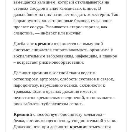
замещается кальцием, который откладывается на
стенках сосудов в виде кальциевых шипов. В
дальнейшем на них начинает оседать холестерин. Так
формируются холестериновые бляшки, сужающие
просвет сосуда. Развивается атеросклероз и, как
следствие, — инфаркт или инсульт.
Дисбаланс
кремния
отражается на иммунной
системе: снижается сопротивляемость организма к
воспалительным заболеваниям, инфекциям, а главное
– возрастает риск новообразований.
Дефицит кремния в костной ткани ведет к
остеопорозу, артрозам, слабости суставов и связок,
пародонтозу, нарушению осанки, склонности к
травмам. Если в органах дыхания имеется
недостаток кремниевых соединений, то повышается
риск заболеть туберкулезом легких.
Кремний
способствует биосинтезу коллагена –
белка, составляющего основу соединительной ткани.
Доказано, что при дефиците
кремния
отмечается