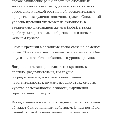
плохое заживление ран и срастание сломанных
костей, сухость кожи, выпадение и ломкость волос,
расслоение и плохой рост ногтей, воспалительные
процессы в желудочно-кишечном тракте. Сниженный
уровень
кремния
указывает на склонность к
увеличению щитовидной железы (зоба), а также
диабету, катаракте, камнеобразованию в почках и
желчном пузыре.
Обмен
кремния
в организме тесно связан с обменом
более 70 микро- и макроэлементов и витаминов. Они
не усваиваются без необходимого уровня кремния.
Люди, испытывающие недостаток кремния, как
правило, раздражительны, им трудно
сосредоточиться, появляется повышенная
чувствительность к шумам, нередко страх смерти,
чувство безысходности, слабость, нарушения
гормонального статуса.
Исследования показали, что водный раствор кремния
обладает бактерицидным действием. В нем погибают
сапрофитные бактерии, простейшие, паразиты,