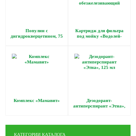
Популин с
Картридж для фильтра
дигидрокверцетином, 75
под мойку «Водолей-
мл, 200 мл
БКП» обезжелезивающий
Комплекс «Мамавит»
Дезодорант-
антиперспирант «Этна»,
125 мл
КАТЕГОРИИ КАТАЛОГА