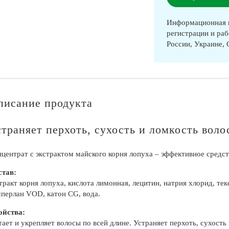
Информационная п
регистрации и раб
России, Украине,
писание продукта
траняет перхоть, сухость и ломкость воло
центрат с экстрактом майского корня лопуха – эффективное средст
став:
тракт корня лопуха, кислота лимонная, лецитин, натрия хлорид, те
перлан VOD, катон CG, вода.
ойства:
ает и укрепляет волосы по всей длине. Устраняет перхоть, сухость