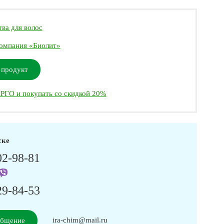
ва для волос
омпания «Биолит»
 продукт
РГО и покупать со скидкой 20%
ске
02-98-81
29-84-53
ira-chim@mail.ru
общение