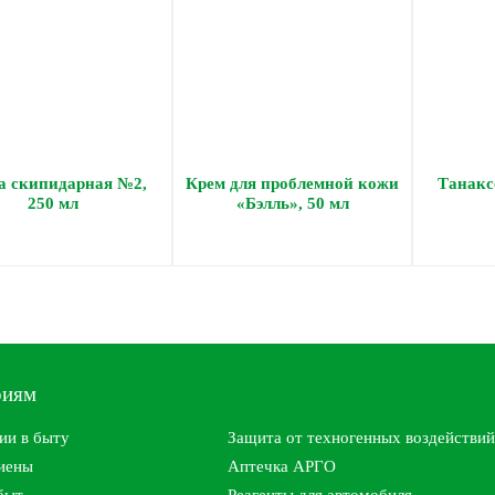
а скипидарная №2,
Крем для проблемной кожи
Танаксо
250 мл
«Бэлль», 50 мл
риям
ии в быту
Защита от техногенных воздействий
гиены
Аптечка АРГО