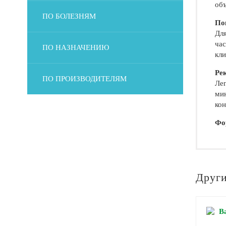
объ
ПО БОЛЕЗНЯМ
По
Для
час
ПО НАЗНАЧЕНИЮ
кли
Ре
ПО ПРОИЗВОДИТЕЛЯМ
Лег
мин
кон
Фо
Други