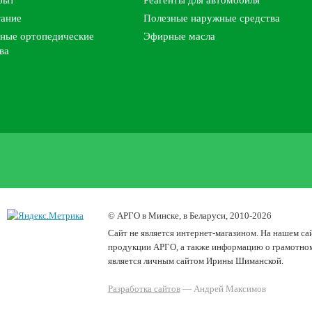
быт
Реагенты для автомобиля
тание
Полезные наружные средства
ные ортопедические
Эфирные масла
ва
© АРГО в Минске, в Беларуси, 2010-2026
Cайт не является интернет-магазином. На нашем са
продукции АРГО, а также информацию о грамотном 
является личным сайтом Ирины Шиманской.
Разработка сайтов
— Андрей Максимов