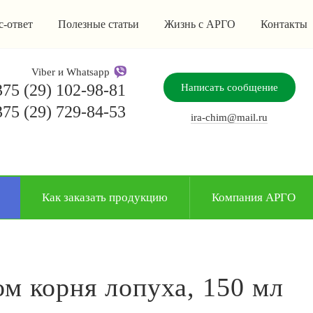
с-ответ
Полезные статьи
Жизнь с АРГО
Контакты
Viber и Whatsapp
75 (29) 102-98-81
Написать сообщение
75 (29) 729-84-53
ira-chim@mail.ru
Как заказать продукцию
Компания АРГО
ом корня лопуха, 150 мл