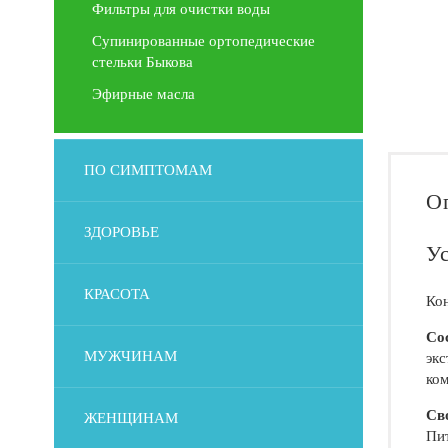
Фильтры для очистки воды
Супинированные ортопедические
стельки Быкова
Эфирные масла
ПО СИМПТОМАМ
О
ЗДОРОВЬЕ
Ус
КРАСОТА
Кон
Со
МУЖЧИНАМ
экс
ком
Св
ЖЕНЩИНАМ
Пит