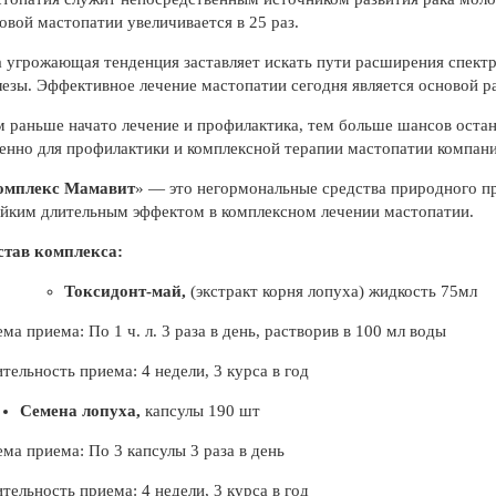
овой мастопатии увеличивается в 25 раз.
 угрожающая тенденция заставляет искать пути расширения спект
езы. Эффективное лечение мастопатии сегодня является основой р
 раньше начато лечение и профилактика, тем больше шансов остан
нно для профилактики и комплексной терапии мастопатии компани
омплекс Мамавит
» — это негормональные средства природного п
йким длительным эффектом в комплексном лечении мастопатии.
став комплекса:
Токсидонт-май,
(экстракт корня лопуха) жидкость 75мл
ма приема: По 1 ч. л. 3 раза в день, растворив в 100 мл воды
тельность приема: 4 недели, 3 курса в год
Семена лопуха,
капсулы 190 шт
ма приема: По 3 капсулы 3 раза в день
тельность приема: 4 недели, 3 курса в год