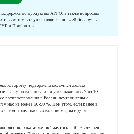
оддержка по продуктам АРГО, а также вопросам
оте в системе, осуществляется по всей Беларуси,
 СНГ и Прибалтике.
ем, которому подвержена молочная железа,
ает как у рожавших, так и у нерожавших. 7 из 10
 ее распространения в России неутешительна.
 у нас не менее 60-90 %. При этом, если ранее в
то сегодня медики с сожалением фиксируют
икновению рака молочной железы: в 30 % случаев
чной железы. При этом риск возникновения рака при