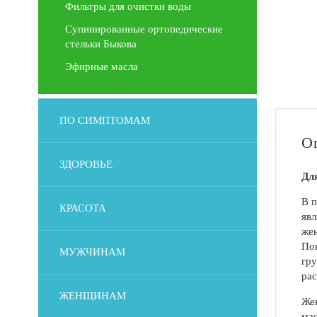
Фильтры для очистки воды
Супинированные ортопедические
стельки Быкова
Эфирные масла
ПО СИМПТОМАМ
О
ЗДОРОВЬЕ
Дл
В п
КРАСОТА
яв
жен
Пок
МУЖЧИНАМ
гру
рас
ЖЕНЩИНАМ
Жен
мас