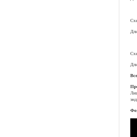
Схе
Дли
Схе
Дли
Вс
Пр
Лиц
эн
Фо