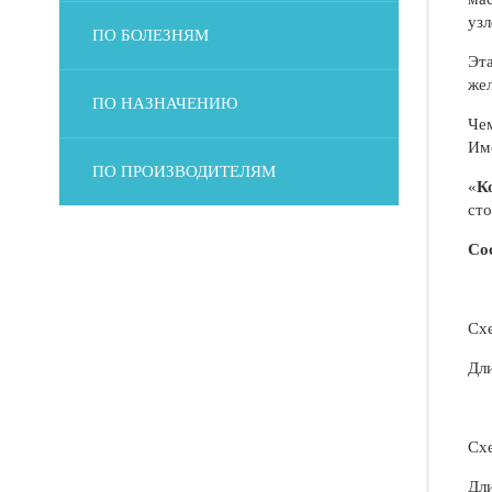
узл
ПО БОЛЕЗНЯМ
Эта
жел
ПО НАЗНАЧЕНИЮ
Чем
Име
ПО ПРОИЗВОДИТЕЛЯМ
«
К
сто
Со
Схе
Дли
Схе
Дли