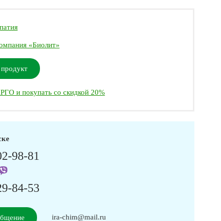
патия
омпания «Биолит»
 продукт
РГО и покупать со скидкой 20%
ске
02-98-81
29-84-53
ira-chim@mail.ru
общение