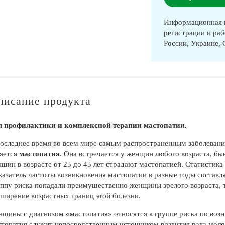
Информационная п
регистрации и раб
России, Украине,
писание продукта
я профилактики и комплексной терапии мастопатии.
оследнее время во всем мире самым распространенным заболевани
ляется
мастопатия
. Она встречается у женщин любого возраста, быв
щин в возрасте от 25 до 45 лет страдают мастопатией. Статистика
азатель частоты возникновения мастопатии в разные годы составлял
ппу риска попадали преимущественно женщины зрелого возраста, 
ширение возрастных границ этой болезни.
щины с диагнозом «мастопатия» относятся к группе риска по возн
топатия служит непосредственным источником развития рака моло