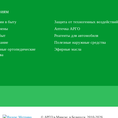
риям
ии в быту
Защита от техногенных воздействий
гиены
Аптечка АРГО
быт
Реагенты для автомобиля
тание
Полезные наружные средства
ные ортопедические
Эфирные масла
ва
© АРГО в Минске, в Беларуси, 2010-2026