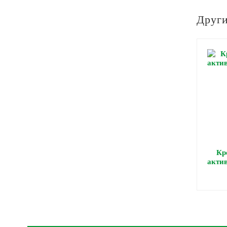
Други
Кр
актив