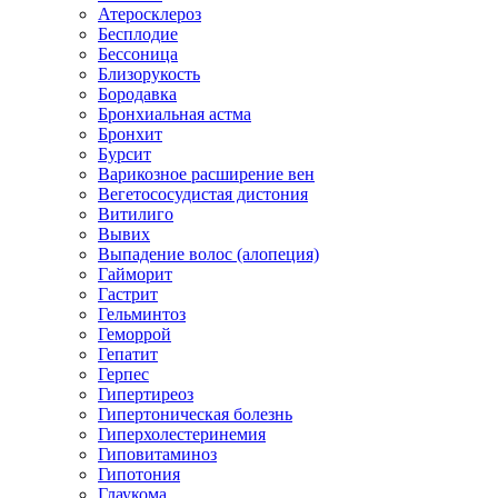
Атеросклероз
Бесплодие
Бессоница
Близорукость
Бородавка
Бронхиальная астма
Бронхит
Бурсит
Варикозное расширение вен
Вегетососудистая дистония
Витилиго
Вывих
Выпадение волос (алопеция)
Гайморит
Гастрит
Гельминтоз
Геморрой
Гепатит
Герпес
Гипертиреоз
Гипертоническая болезнь
Гиперхолестеринемия
Гиповитаминоз
Гипотония
Глаукома