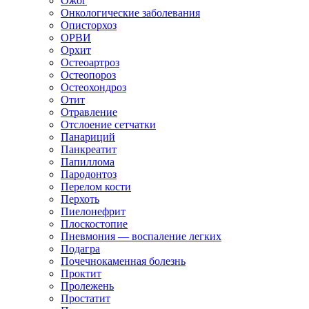
Ожог
Онкологические заболевания
Описторхоз
ОРВИ
Орхит
Остеоартроз
Остеопороз
Остеохондроз
Отит
Отравление
Отслоение сетчатки
Панариций
Панкреатит
Папиллома
Пародонтоз
Перелом кости
Перхоть
Пиелонефрит
Плоскостопие
Пневмония — воспаление легких
Подагра
Почечнокаменная болезнь
Проктит
Пролежень
Простатит