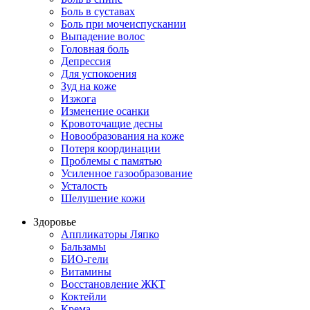
Боль в суставах
Боль при мочеиспускании
Выпадение волос
Головная боль
Депрессия
Для успокоения
Зуд на коже
Изжога
Изменение осанки
Кровоточащие десны
Новообразования на коже
Потеря координации
Проблемы с памятью
Усиленное газообразование
Усталость
Шелушение кожи
Здоровье
Аппликаторы Ляпко
Бальзамы
БИО-гели
Витамины
Восстановление ЖКТ
Коктейли
Крема