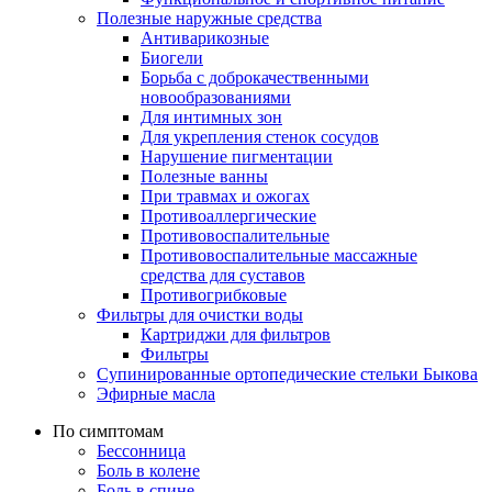
Полезные наружные средства
Антиварикозные
Биогели
Борьба с доброкачественными
новообразованиями
Для интимных зон
Для укрепления стенок сосудов
Нарушение пигментации
Полезные ванны
При травмах и ожогах
Противоаллергические
Противовоспалительные
Противовоспалительные массажные
средства для суставов
Противогрибковые
Фильтры для очистки воды
Картриджи для фильтров
Фильтры
Супинированные ортопедические стельки Быкова
Эфирные масла
По симптомам
Бессонница
Боль в колене
Боль в спине