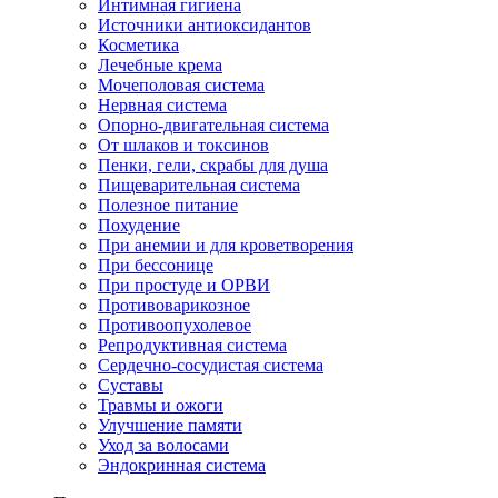
Интимная гигиена
Источники антиоксидантов
Косметика
Лечебные крема
Мочеполовая система
Нервная система
Опорно-двигательная система
От шлаков и токсинов
Пенки, гели, скрабы для душа
Пищеварительная система
Полезное питание
Похудение
При анемии и для кроветворения
При бессонице
При простуде и ОРВИ
Противоварикозное
Противоопухолевое
Репродуктивная система
Сердечно-сосудистая система
Суставы
Травмы и ожоги
Улучшение памяти
Уход за волосами
Эндокринная система