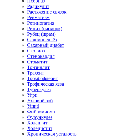
Псориаз
Радикулит
Растяжение связок
Ревматизм
Ретинопатия
Ринит (насморк)
Рубец (шрам)
Сальмонеллёз
Сахарный диабет
Сколиоз
Стенокардия
Стоматит
Тонзиллит
Трахеит
Тромбофлебит
Трофическая язва
Туберкулез
Угри
Узловой зоб
Ушиб
Фибромиома
Фурункулез
Холангит
Холецистит
Хроническая усталость