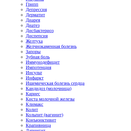
Грипп
Депрессия
Дерматит
Диарея
Диатез
Дисбактериоз
Диспепсия
Желтуха
Желчнокаменная болезнь
Запоры
Зубная боль
Иммунодефицит
Импотенция
Инсульт
Инфаркт
Ишемическая болезнь сердца
Кандидоз (молочница)
Кариес
Киста молочной железы
Климакс
Колит
Кольпит (вагинит)
Конъюнктивит
Крапивница
Ларингит