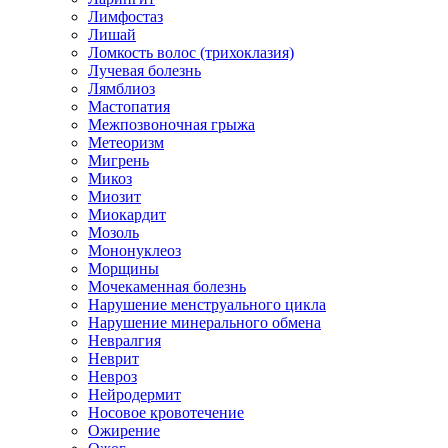
Лимфостаз
Лишай
Ломкость волос (трихоклазия)
Лучевая болезнь
Лямблиоз
Мастопатия
Межпозвоночная грыжа
Метеоризм
Мигрень
Микоз
Миозит
Миокардит
Мозоль
Мононуклеоз
Морщины
Мочекаменная болезнь
Нарушение менструального цикла
Нарушение минерального обмена
Невралгия
Неврит
Невроз
Нейродермит
Носовое кровотечение
Ожирение