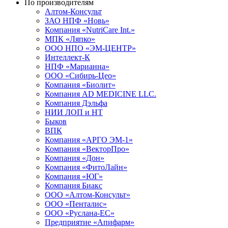
По производителям
Алтом-Консульт
ЗАО НПФ «Новь»
Компания «NutriCare Int.»
МПК «Ляпко»
ООО НПО «ЭМ-ЦЕНТР»
Интеллект-К
НПФ «Марианна»
ООО «Сибирь-Цео»
Компания «Биолит»
Компания AD MEDICINE LLC.
Компания Дэльфа
НИИ ЛОП и НТ
Быков
ВПК
Компания «АРГО ЭМ-1»
Компания «ВекторПро»
Компания «Дон»
Компания «ФитоЛайн»
Компания «ЮГ»
Компания Биакс
ООО «Алтом-Консульт»
ООО «Пенталис»
ООО «Руслана-ЕС»
Предприятие «Апифарм»