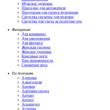
Мужское здоровье
Присадки для автомобиля
Продукция для спорта мужчинам
Средства гигиены для мужчин
Средства для ухода за полостью рта
Женщинам
Для кормящих
Для омоложения
Для фитнеса
Женская гигиена
Женское здоровье
Красивые ноги
При беременности
Снижение веса
По болезням
Аденома
Алкоголизм
Анемия
Аритмия сердца
Артрит
Артроз
Аскаридоз
Астения