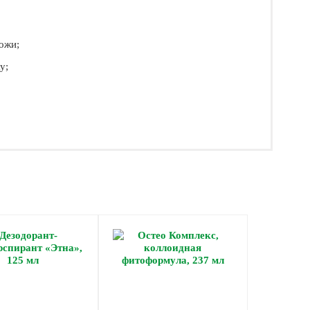
ожи;
у;