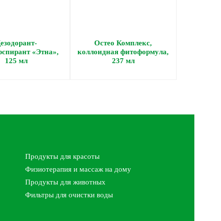
езодорант-
Остео Комплекс,
рспирант «Этна»,
коллоидная фитоформула,
125 мл
237 мл
Продукты для красоты
Физиотерапия и массаж на дому
Продукты для животных
Фильтры для очистки воды