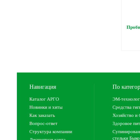
Проби
Навигация
По катего
Каталог АРГО
ЭМ-технолог
Новинки и хиты
Средства ги
Как заказать
Хозяйство и 
Вопрос-ответ
Здоровое пи
Структура компании
Супинирован
стельки Быко
Дисконтная карта