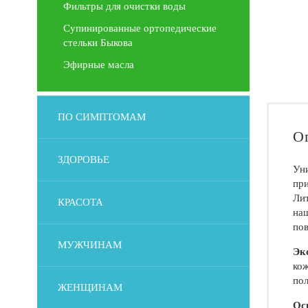
Фильтры для очистки воды
Супинированные ортопедические
стельки Быкова
Эфирные масла
ПО СИМПТОМАМ
О
ЗДОРОВЬЕ
Уни
при
Лит
КРАСОТА
наш
пов
МУЖЧИНАМ
Эк
кож
пол
ЖЕНЩИНАМ
Ос