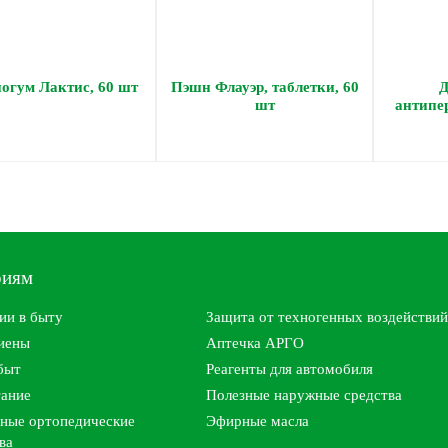
огум Лактис, 60 шт
Пэшн Флауэр, таблетки, 60
Д
шт
антипе
риям
ии в быту
Защита от техногенных воздействий
гиены
Аптечка АРГО
быт
Реагенты для автомобиля
тание
Полезные наружные средства
ные ортопедические
Эфирные масла
ва