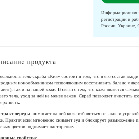
Информационная п
регистрации и раб
России, Украине,
писание продукта
кальность гель-скраба «Кия» состоит в том, что в его состав вхо
родным ионообменником позволяющим восстановить баланс микроэ
авит), так и на нашей коже. В связи с тем, что кожа является са
его тела, уход за ней не менее важен. Скраб позволяет очистить к
ерхность.
стракт череды
помогает нашей коже избавиться от акне и угревой
е. Практически мгновенно снимает зуд и блокирует размножение 
евых цветов поднимает насторение.
новные свойства: