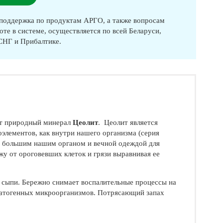
оддержка по продуктам АРГО, а также вопросам
оте в системе, осуществляется по всей Беларуси,
 СНГ и Прибалтике.
дит природный минерал
Цеолит
. Цеолит является
лементов, как внутри нашего организма (серия
мым большим нашим органом и вечной одеждой для
ожу от ороговевших клеток и грязи выравнивая ее
 сыпи. Бережно снимает воспалительные процессы на
патогенных микроорганизмов. Потрясающий запах