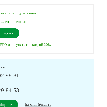
ика по уходу за кожей
АО НПФ «Новь»
 продукт
РГО и покупать со скидкой 20%
ске
02-98-81
29-84-53
ira-chim@mail.ru
общение