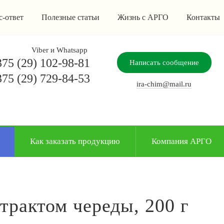
с-ответ
Полезные статьи
Жизнь с АРГО
Контакты
Viber и Whatsapp
75 (29) 102-98-81
Написать сообщение
75 (29) 729-84-53
ira-chim@mail.ru
Как заказать продукцию
Компания АРГО
страктом череды, 200 г