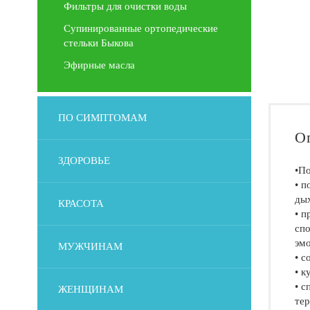
Фильтры для очистки воды
Супинированные ортопедические
стельки Быкова
Эфирные масла
ПО СИМПТОМАМ
О
ЗДОРОВЬЕ
•По
• п
дых
КРАСОТА
• п
спо
эмо
МУЖЧИНАМ
• с
• к
• с
ЖЕНЩИНАМ
тер