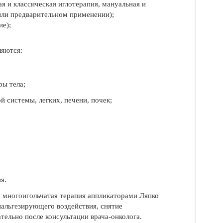
ая и классическая иглотерапия, мануальная и
или предварительном применении);
ие);
яются:
ы тела;
 системы, легких, печени, почек;
;
я.
 многоигольчатая терапия аппликаторами Ляпко
нальгезирующего воздействия, снятие
ательно после консультации врача-онколога.