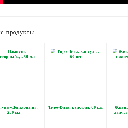
е продукты
унь «Дегтярный»,
Тиро-Вита, капсулы, 60 шт
Живиц
250 мл
лапчат