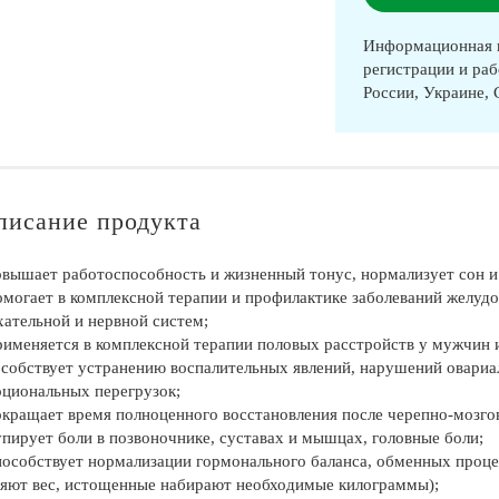
Информационная п
регистрации и раб
России, Украине,
писание продукта
вышает работоспособность и жизненный тонус, нормализует сон и
омогает в комплексной терапии и профилактике заболеваний желуд
ательной и нервной систем;
рименяется в комплексной терапии половых расстройств у мужчин 
собствует устранению воспалительных явлений, нарушений овариал
циональных перегрузок;
окращает время полноценного восстановления после черепно-мозгов
упирует боли в позвоночнике, суставах и мышцах, головные боли;
пособствует нормализации гормонального баланса, обменных проц
яют вес, истощенные набирают необходимые килограммы);