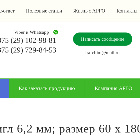
с-ответ
Полезные статьи
Жизнь с АРГО
Контакты
Viber и Whatsapp
75 (29) 102-98-81
Написать сообщение
75 (29) 729-84-53
ira-chim@mail.ru
Как заказать продукцию
Компания АРГО
л 6,2 мм; размер 60 х 18