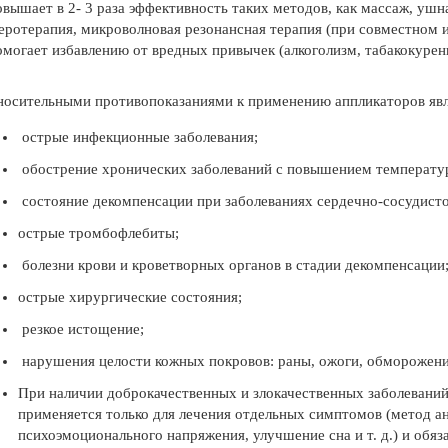
овышает в 2- 3 раза эффективность таких методов, как массаж, ушн
еротерапия, микроволновая резонансная терапия (при совместном 
омогает избавлению от вредных привычек (алкоголизм, табакокурен
носительными противопоказаниями к применению аппликаторов явл
острые инфекционные заболевания;
обострение хронических заболеваний с повышением температур
состояние декомпенсации при заболеваниях сердечно-сосудистой
острые тромбофлебиты;
болезни крови и кроветворных органов в стадии декомпенсации
острые хирургические состояния;
резкое истощение;
нарушения целости кожных покровов: раны, ожоги, обморожени
При наличии доброкачественных и злокачественных заболеваний
применяется только для лечения отдельных симптомов (метод а
психоэмоционального напряжения, улучшение сна и т. д.) и обяз