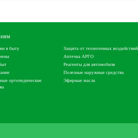
риям
ии в быту
Защита от техногенных воздействий
гиены
Аптечка АРГО
быт
Реагенты для автомобиля
тание
Полезные наружные средства
ные ортопедические
Эфирные масла
ва