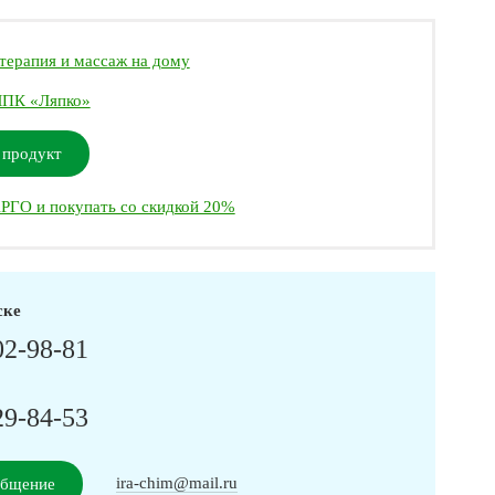
терапия и массаж на дому
ПК «Ляпко»
 продукт
РГО и покупать со скидкой 20%
ске
02-98-81
29-84-53
ira-chim@mail.ru
общение