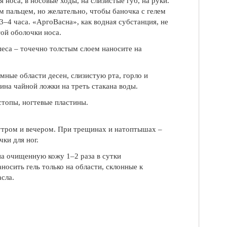
я носа, в носовые ходы, на слизистые губ, на руки.
 пальцем, но желательно, чтобы баночка с гелем
–4 часа. «АргоВасна», как водная субстанция, не
ой оболочки носа.
песа – точечно толстым слоем наносите на
емные области десен, слизистую рта, горло и
ина чайной ложки на треть стакана воды.
стопы, ногтевые пластины.
 утром и вечером. При трещинах и натоптышах –
ки для ног.
на очищенную кожу 1–2 раза в сутки
сить гель только на области, склонные к
сла.