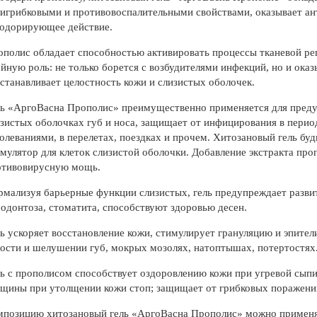
игрибковыми и противовоспалительными свойствами, оказывает ан
зодорирующее действие.
полис обладает способностью активировать процессы тканевой реге
йную роль: не только борется с возбудителями инфекций, но и ок
станавливает целостность кожи и слизистых оболочек.
ь «АргоВасна Прополис» преимущественно применяется для преду
зистых оболочках губ и носа, защищает от инфицирования в пер
олеваниями, в перелетах, поездках и прочем. Хитозановый гель б
мулятор для клеток слизистой оболочки. Добавление экстракта пр
отивовирусную мощь.
мализуя барьерные функции слизистых, гель предупреждает развит
одонтоза, стоматита, способствуют здоровью десен.
ь ускоряет восстановление кожи, стимулирует грануляцию и эпител
ости и шелушении губ, мокрых мозолях, натоптышах, потертостях
ь с прополисом способствует оздоровлению кожи при угревой сыпи,
щины при утолщении кожи стоп; защищает от грибковых поражений
позицию хитозановый гель «АргоВасна Прополис» можно применять 