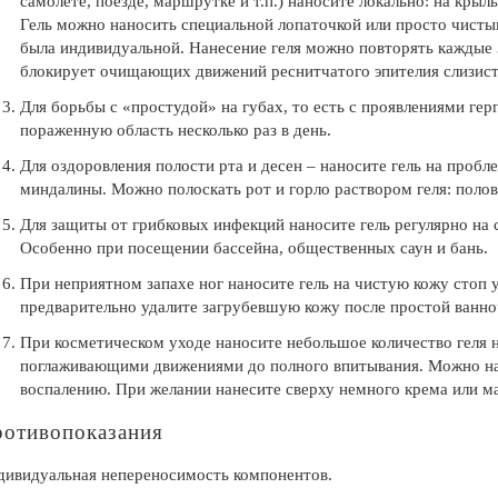
самолете, поезде, маршрутке и т.п.) наносите локально: на крыль
Гель можно наносить специальной лопаточкой или просто чистым
была индивидуальной. Нанесение геля можно повторять каждые 3
блокирует очищающих движений реснитчатого эпителия слизист
Для борьбы с «простудой» на губах, то есть с проявлениями гер
пораженную область несколько раз в день.
Для оздоровления полости рта и десен – наносите гель на пробл
миндалины. Можно полоскать рот и горло раствором геля: полов
Для защиты от грибковых инфекций наносите гель регулярно на 
Особенно при посещении бассейна, общественных саун и бань.
При неприятном запахе ног наносите гель на чистую кожу стоп
предварительно удалите загрубевшую кожу после простой ванноч
При косметическом уходе наносите небольшое количество геля 
поглаживающими движениями до полного впитывания. Можно нано
воспалению. При желании нанесите сверху немного крема или ма
отивопоказания
дивидуальная непереносимость компонентов.