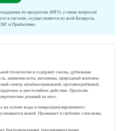
оддержка по продуктам АРГО, а также вопросам
оте в системе, осуществляется по всей Беларуси,
 СНГ и Прибалтике.
льной технологии и содержит смолы, дубильные
сла, аминокислоты, витамины, природный комплекс
окий спектр антибактериальной, противогрибковой,
сидантное и анестезийное действие. Прополис
лергических реакций на него.
ма на основе воды и микрогранулированного
сваивается кожей. Проникает в глубокие слои кожи,
дает бактерицидными, противовирусными,