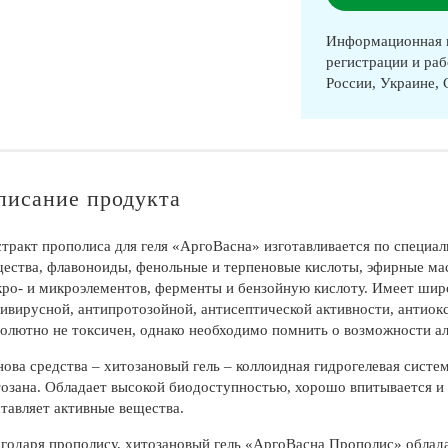
Информационная п
регистрации и раб
России, Украине,
писание продукта
тракт прополиса для геля «АргоВасна» изготавливается по специа
ества, флавоноиды, фенольные и терпеновые кислоты, эфирные ма
ро- и микроэлементов, ферменты и бензойную кислоту. Имеет шир
ивирусной, антипротозойной, антисептической активности, антиок
олютно не токсичен, однако необходимо помнить о возможности ал
ова средства – хитозановый гель – коллоидная гидрогелевая систе
озана. Обладает высокой биодоступностью, хорошо впитывается и у
тавляет активные вещества.
годаря прополису, хитозановый гель «АргоВасна Прополис» обла