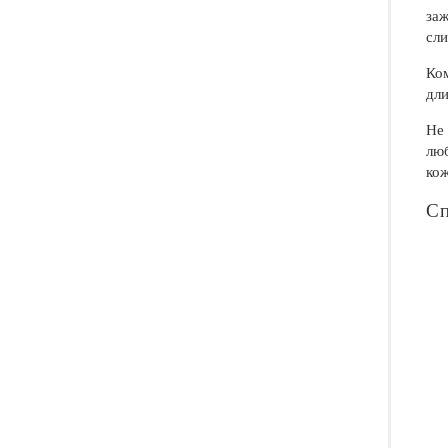
заж
сли
Ком
дли
Не 
люб
кож
Сп