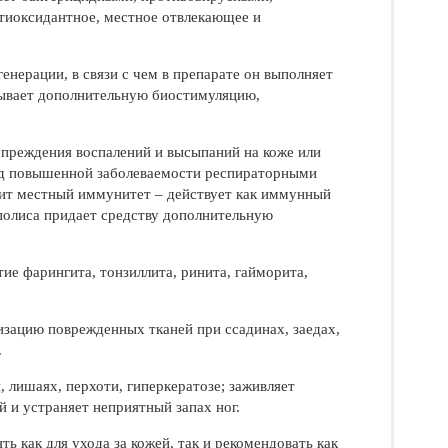
тиоксидантное, местное отвлекающее и
нерации, в связи с чем в препарате он выполняет
азывает дополнительную биостимуляцию,
преждения воспалений и высыпаний на коже или
иод повышенной заболеваемости респираторными
удит местный иммунитет – действует как иммунный
ополиса придает средству дополнительную
ие фарингита, тонзиллита, ринита, гайморита,
изацию поврежденных тканей при ссадинах, заедах,
.
 лишаях, перхоти, гиперкератозе; заживляет
 и устраняет неприятный запах ног.
как для ухода за кожей, так и рекомендовать как