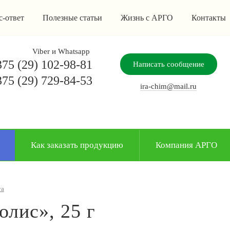
с-ответ
Полезные статьи
Жизнь с АРГО
Контакты
Viber и Whatsapp
75 (29) 102-98-81
Написать сообщение
75 (29) 729-84-53
ira-chim@mail.ru
Как заказать продукцию
Компания АРГО
та
лис», 25 г