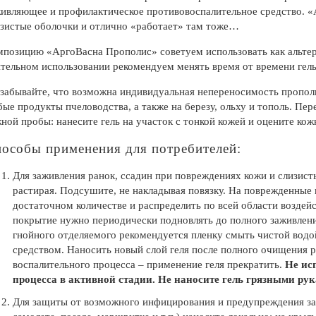
ивляющее и профилактическое противовоспалительное средство. 
зистые оболочки и отлично «работает» там тоже…
позицию «АргоВасна Прополис» советуем использовать как альтер
тельном использовании рекомендуем менять время от времени гел
забывайте, что возможна индивидуальная непереносимость прополи
ые продукты пчеловодства, а также на березу, ольху и тополь. П
ной пробы: нанесите гель на участок с тонкой кожей и оцените ко
особы применения для потребителей:
Для заживления ранок, ссадин при повреждениях кожи и слизист
растирая. Подсушите, не накладывая повязку. На поврежденные 
достаточном количестве и распределить по всей области возде
покрытие нужно периодически подновлять до полного заживления
гнойного отделяемого рекомендуется пленку смыть чистой водо
средством. Наносить новый слой геля после полного очищения 
воспалительного процесса – применение геля прекратить.
Не ис
процесса в активной стадии. Не наносите гель грязными ру
Для защиты от возможного инфицирования и предупреждения зар