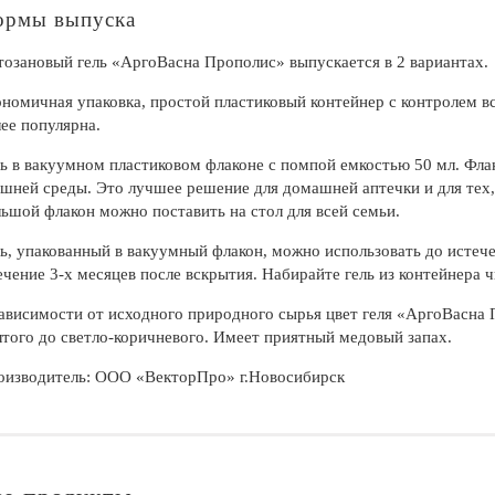
рмы выпуска
озановый гель «АргоВасна Прополис» выпускается в 2 вариантах.
номичная упаковка, простой пластиковый контейнер с контролем в
ее популярна.
ь в вакуумном пластиковом флаконе с помпой емкостью 50 мл. Фл
шней среды. Это лучшее решение для домашней аптечки и для тех,
ьшой флакон можно поставить на стол для всей семьи.
ь, упакованный в вакуумный флакон, можно использовать до истечен
ечение 3-х месяцев после вскрытия. Набирайте гель из контейнера 
ависимости от исходного природного сырья цвет геля «АргоВасна 
того до светло-коричневого. Имеет приятный медовый запах.
оизводитель: ООО «ВекторПро» г.Новосибирск