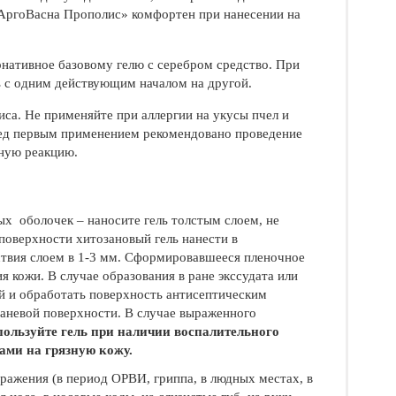
«АргоВасна Прополис» комфортен при нанесении на
нативное базовому гелю с серебром средство. При
ь с одним действующим началом на другой.
са. Не применяйте при аллергии на укусы пчел и
еред первым применением рекомендовано проведение
жную реакцию.
ых оболочек – наносите гель толстым слоем, не
поверхности хитозановый гель нанести в
йствия слоем в 1-3 мм. Сформировавшееся пленочное
 кожи. В случае образования в ране экссудата или
й и обработать поверхность антисептическим
раневой поверхности. В случае выраженного
пользуйте гель при наличии воспалительного
ками на грязную кожу.
ажения (в период ОРВИ, гриппа, в людных местах, в