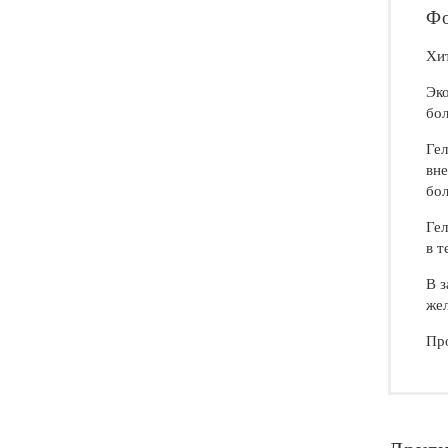
Фо
Хит
Эко
бол
Гел
вне
бол
Гел
в т
В з
жел
Пр