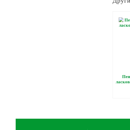
Други
Пен
ласков