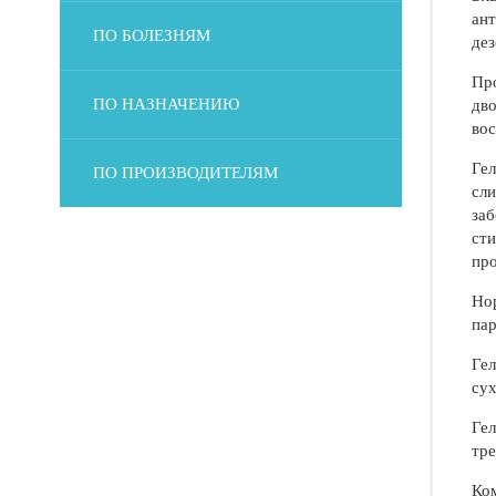
ант
ПО БОЛЕЗНЯМ
де
Про
ПО НАЗНАЧЕНИЮ
дво
вос
Гел
ПО ПРОИЗВОДИТЕЛЯМ
сли
заб
сти
пр
Нор
пар
Гел
сух
Гел
тре
Ком