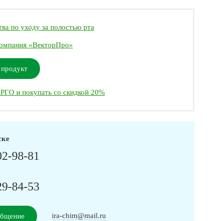
ва по уходу за полостью рта
омпания «ВекторПро»
 продукт
РГО и покупать со скидкой 20%
ске
02-98-81
29-84-53
ira-chim@mail.ru
общение