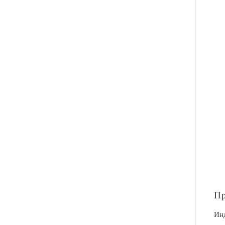
Пр
Ин