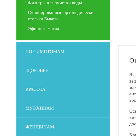
Фильтры для очистки воды
Супинированные ортопедические
стельки Быкова
Эфирные масла
ПО СИМПТОМАМ
О
ЗДОРОВЬЕ
Экс
вещ
мак
КРАСОТА
ант
абс
МУЖЧИНАМ
Осн
хит
дос
ЖЕНЩИНАМ
Бла