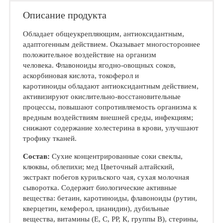
Описание продукта
Обладает общеукрепляющим, антиоксидантным,
адаптогенным действием. Оказывает многостороннее
положительное воздействие на организм
человека. Флавоноиды ягодно-овощных соков,
аскорбиновая кислота, токоферол и
каротиноиды обладают антиоксидантным действием,
активизируют окислительно-восстановительные
процессы, повышают сопротивляемость организма к
вредным воздействиям внешней среды, инфекциям;
снижают содержание холестерина в крови, улучшают
трофику тканей.
Состав:
Сухие концентрированные соки свеклы,
клюквы, облепихи; мед Цветочный алтайский,
экстракт побегов курильского чая, сухая молочная
сыворотка. Содержит биологические активные
вещества: бетаин, каротиноиды, флавоноиды (рутин,
кверцетин, кемферол, цианидин), дубильные
вещества, витамины (Е, С, РР, К, группы В), стерины,