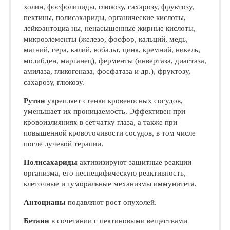
холин, фосфолипиды, глюкозу, сахарозу, фруктозу,
пектины, полисахариды, органические кислоты,
лейкоантоциа ны, ненасыщенные жирные кислоты,
микроэлементы (железо, фосфор, кальций, медь,
магний, сера, калий, кобальт, цинк, кремний, никель,
молибден, марганец), ферменты (инвертаза, диастаза,
амилаза, гликогеназа, фосфатаза и др.), фруктозу,
сахарозу, глюкозу.
Рутин
укрепляет стенки кровеносных сосудов,
уменьшает их проницаемость. Эффективен при
кровоизлияниях в сетчатку глаза, а также при
повышенной кровоточивости сосудов, в том числе
после лучевой терапии.
Полисахариды
активизируют защитные реакции
организма, его неспецифическую реактивность,
клеточные и гуморальные механизмы иммунитета.
Антоцианы
подавляют рост опухолей.
Бетаин
в сочетании с пектиновыми веществами