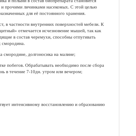
ика и полыни в состав биопрепарата становится
 и прочими личинками насекомых. С этой целью
азначенных для её постоянного хранения.
т, в частности внутренних поверхностей мебели. К
щитный» отмечается исчезновение мышей, так как
одящие в состав черемухи, способны отпугивать
; смородина.
а смородине, долгоносика на малине;
тке побегов. Обрабатывать необходимо после сбора
нь в течение 7-10дн. утром или вечером;
ствует интенсивному восстановлению и образованию