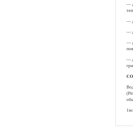
— д
теп
— д
— д
— д
пов
— д
гри
СО
Вод
(Pi
обы
1мл