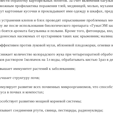
вести обработку картофельных побегов. За счет включения багульн
можным профилактика поражения тлей, медяницей, молью, мухами
ут картонные кусочки и прокладывают ими одежду в шкафах, предн
 устранения клопов и блох проводят опрыскивание проблемных мес
у же после использования биологического препарата «ГуматЭМ за
 боятся аромата багульника и полыни. Кроме того, фитонциды, вх
доносных насекомых от кустарников таких как: крыжовник; малина
ффективен против луковой мухи, яблоневой плодожорки, огневки н
нижает количество колорадского жука при четырехкратной обрабо
ов раствором 1колпачок на 1л воды, обрабатывать кистью 1раз в де
вышает иммунитет растений к заболеваниям;
учшает структуру почв;
имулирует развитие всех почвенных микроорганизмов, что способ
уса в почвах и компостах;
особствует развитию мощной корневой системы;
язывает соединения ртути, свинца, пестициды, радионуклиды;