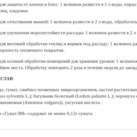
ля защиты от клопов и блох: 1 колпачок развести в 1 л воды, опры
лиц, кладовок.
ля отпугивания мышей: 1 колпачок развести в 2 л воды, обработат
ля улучшения морозостойкости рассады: 1 колпачок развести в 2 л в
ля весенней обработки теплиц и ящиков под рассаду: 1 колпачок р
ерхность тепличного покрытия.
ля осенней обработки помещений для хранения урожая: 1 колпачок
бком места. Обработку повторить 2 раза в течение недели до закла
СТАВ
а, гумат, симбиоз почвенных микроорганизмов, настои растительн
nus sylvestris L.); багульник болотный (Ledum palustre L.); черемух
кновенная (Artemisia vulgaris)), уксусная кислота.
 «ГуматЭМ» содержит не менее 0,12г гумата