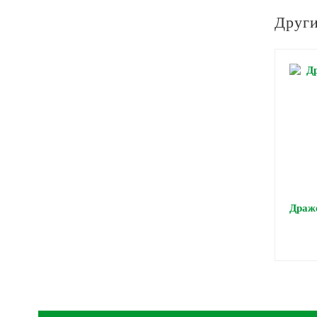
Други
Драж