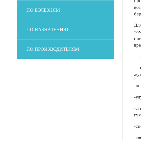
про
воз
ПО БОЛЕЗНЯМ
бер
Для
ПО НАЗНАЧЕНИЮ
том
они
вре
ПО ПРОИЗВОДИТЕЛЯМ
— э
— с
жук
-по
-ул
-ст
гум
-сп
-св