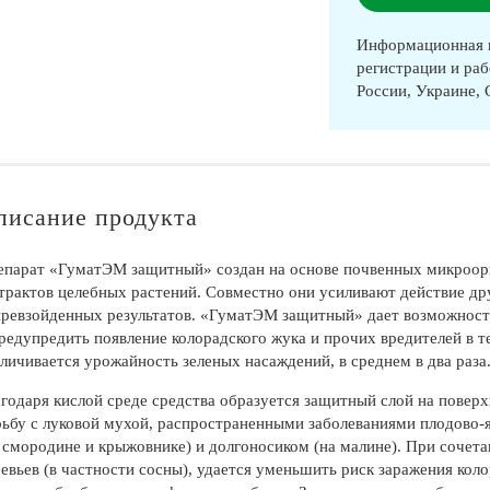
Информационная п
регистрации и раб
России, Украине,
писание продукта
епарат «ГуматЭМ защитный» создан на основе почвенных микроор
трактов целебных растений. Совместно они усиливают действие друг
ревзойденных результатов. «ГуматЭМ защитный» дает возможност
редупредить появление колорадского жука и прочих вредителей в т
личивается урожайность зеленых насаждений, в среднем в два раза
годаря кислой среде средства образуется защитный слой на поверх
ьбу с луковой мухой, распространенными заболеваниями плодово-я
 смородине и крыжовнике) и долгоносиком (на малине). При сочет
евьев (в частности сосны), удается уменьшить риск заражения коло