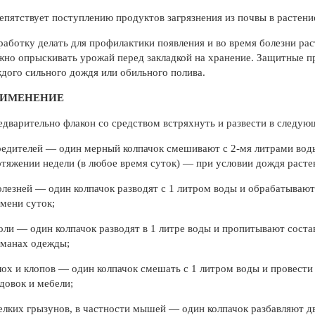
епятствует поступлению продуктов загрязнения из почвы в растени
аботку делать для профилактики появления и во время болезни раст
но опрыскивать урожай перед закладкой на хранение. Защитные п
дого сильного дождя или обильного полива.
РИМЕНЕНИЕ
дварительно флакон со средством встряхнуть и развести в следу
редителей — один мерный колпачок смешивают с 2-мя литрами воды
тяжении недели (в любое время суток) — при условии дождя раст
олезней — один колпачок разводят с 1 литром воды и обрабатывают 
мени суток;
оли — один колпачок разводят в 1 литре воды и пропитывают сост
рманах одежды;
лох и клопов — один колпачок смешать с 1 литром воды и провести
довок и мебели;
елких грызунов, в частности мышей — один колпачок разбавляют 