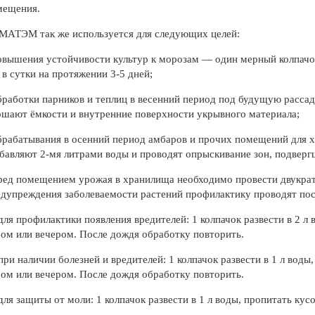
мещения.
МАТЭМ так же используется для следующих целей:
овышения устойчивости культур к морозам — один мерный колпачок
 в сутки на протяжении 3-5 дней;
бработки парников и теплиц в весенний период под будущую расса
шают ёмкости и внутренние поверхности укрывного материала;
брабатывания в осенний период амбаров и прочих помещений для 
бавляют 2-мя литрами воды и проводят опрыскивание зон, подверг
ед помещением урожая в хранилища необходимо провести двукратн
дупреждения заболеваемости растений профилактику проводят посл
ля профилактики появления вредителей: 1 колпачок развести в 2 л в
ом или вечером. После дождя обработку повторить.
ри наличии болезней и вредителей: 1 колпачок развести в 1 л воды,
ом или вечером. После дождя обработку повторить.
ля защиты от моли: 1 колпачок развести в 1 л воды, пропитать ку