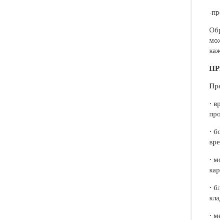
-пр
Обр
мож
каж
П
Пре
· в
про
· б
вре
· м
ка
· б
кла
· м