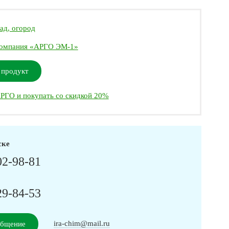
ад, огород
омпания «АРГО ЭМ-1»
 продукт
РГО и покупать со скидкой 20%
ске
02-98-81
29-84-53
ira-chim@mail.ru
общение