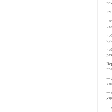
по
ГУ
· п
раз
· о
оро
· о
раз
Пер
пре
— д
утр
— п
утр
— д