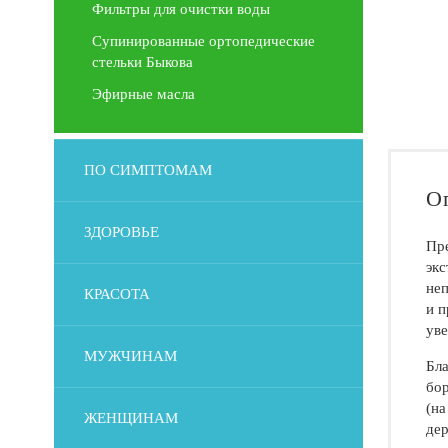
Фильтры для очистки воды
Супинированные ортопедические
стельки Быкова
Эфирные масла
ПО СИМПТОМАМ
О
ЗДОРОВЬЕ
Пр
экс
неп
КРАСОТА
и п
уве
МУЖЧИНАМ
Бла
бор
(на
ЖЕНЩИНАМ
дер