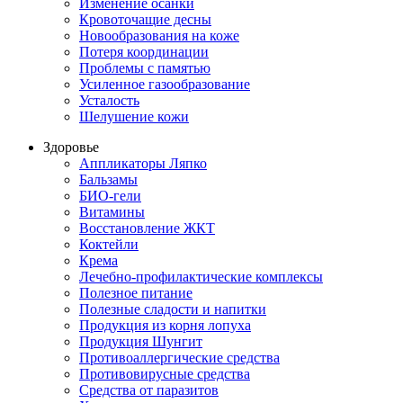
Изменение осанки
Кровоточащие десны
Новообразования на коже
Потеря координации
Проблемы с памятью
Усиленное газообразование
Усталость
Шелушение кожи
Здоровье
Аппликаторы Ляпко
Бальзамы
БИО-гели
Витамины
Восстановление ЖКТ
Коктейли
Крема
Лечебно-профилактические комплексы
Полезное питание
Полезные сладости и напитки
Продукция из корня лопуха
Продукция Шунгит
Противоаллергические средства
Противовирусные средства
Средства от паразитов