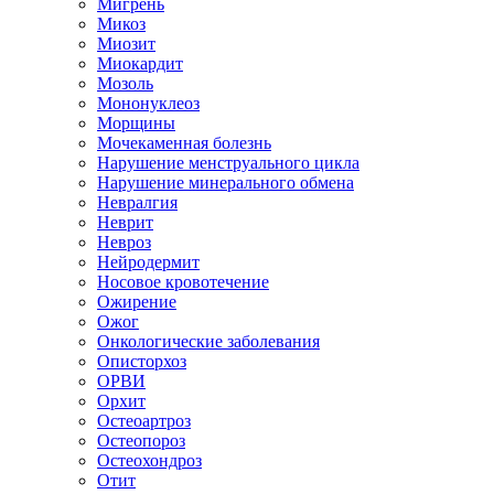
Мигрень
Микоз
Миозит
Миокардит
Мозоль
Мононуклеоз
Морщины
Мочекаменная болезнь
Нарушение менструального цикла
Нарушение минерального обмена
Невралгия
Неврит
Невроз
Нейродермит
Носовое кровотечение
Ожирение
Ожог
Онкологические заболевания
Описторхоз
ОРВИ
Орхит
Остеоартроз
Остеопороз
Остеохондроз
Отит