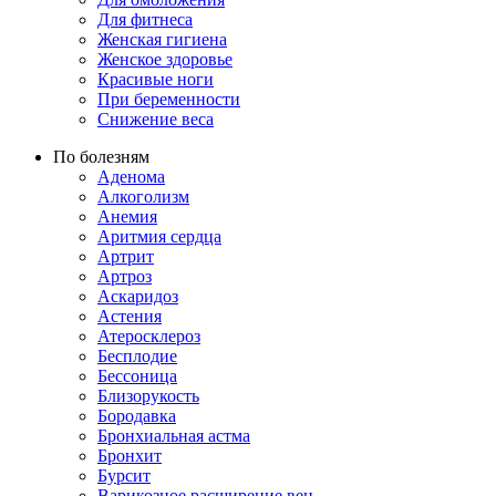
Для фитнеса
Женская гигиена
Женское здоровье
Красивые ноги
При беременности
Снижение веса
По болезням
Аденома
Алкоголизм
Анемия
Аритмия сердца
Артрит
Артроз
Аскаридоз
Астения
Атеросклероз
Бесплодие
Бессоница
Близорукость
Бородавка
Бронхиальная астма
Бронхит
Бурсит
Варикозное расширение вен