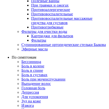
Полезные ванны
При травмах и ожогах
Противоаллергические
Противовоспалительные
Противовоспалительные массажные
средства для суставов
Противогрибковые
Фильтры для очистки воды
Картриджи для фильтров
Фильтры
Супинированные ортопедические стельки Быкова
Эфирные масла
По симптомам
Бессонница
Боль в колене
Боль в спине
Боль в суставах
Боль при мочеиспускании
Выпадение волос
Головная боль
Депрессия
Для успокоения
Зуд на коже
Изжога