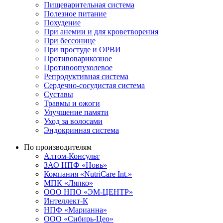
Пищеварительная система
Полезное питание
Похудение
При анемии и для кроветворения
При бессонице
При простуде и ОРВИ
Противоварикозное
Противоопухолевое
Репродуктивная система
Сердечно-сосудистая система
Суставы
Травмы и ожоги
Улучшение памяти
Уход за волосами
Эндокринная система
По производителям
Алтом-Консульт
ЗАО НПФ «Новь»
Компания «NutriCare Int.»
МПК «Ляпко»
ООО НПО «ЭМ-ЦЕНТР»
Интеллект-К
НПФ «Марианна»
ООО «Сибирь-Цео»