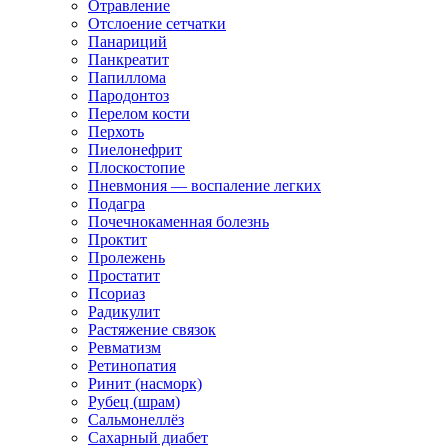
Отравление
Отслоение сетчатки
Панариций
Панкреатит
Папиллома
Пародонтоз
Перелом кости
Перхоть
Пиелонефрит
Плоскостопие
Пневмония — воспаление легких
Подагра
Почечнокаменная болезнь
Проктит
Пролежень
Простатит
Псориаз
Радикулит
Растяжение связок
Ревматизм
Ретинопатия
Ринит (насморк)
Рубец (шрам)
Сальмонеллёз
Сахарный диабет