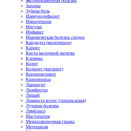
Желчнокаменная болезнь
Запоры
Зубная боль
Иммунодефицит
Импотенция
Инсульт
Инфаркт
Ишемическая болезнь сердца
Кандидоз (молочница)
Кариес
Киста молочной железы
Климакс
Колит
Кольпит (вагинит)
Конъюнктивит
Крапивница
Ларингит
Лимфостаз
Лишай
Ломкость волос (трихоклазия)
Лучевая болезнь
Лямблиоз
Мастопатия
Межпозвоночная грыжа
Метеоризм