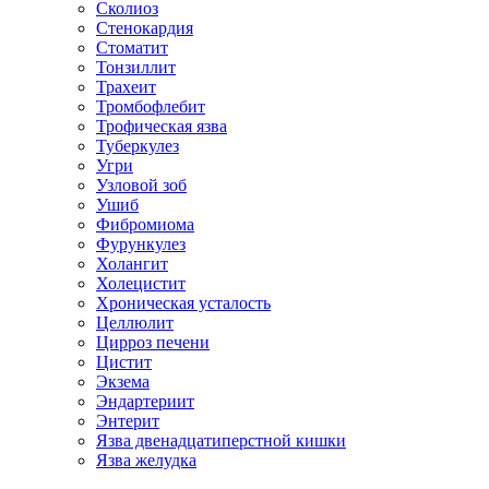
Сколиоз
Стенокардия
Стоматит
Тонзиллит
Трахеит
Тромбофлебит
Трофическая язва
Туберкулез
Угри
Узловой зоб
Ушиб
Фибромиома
Фурункулез
Холангит
Холецистит
Хроническая усталость
Целлюлит
Цирроз печени
Цистит
Экзема
Эндартериит
Энтерит
Язва двенадцатиперстной кишки
Язва желудка