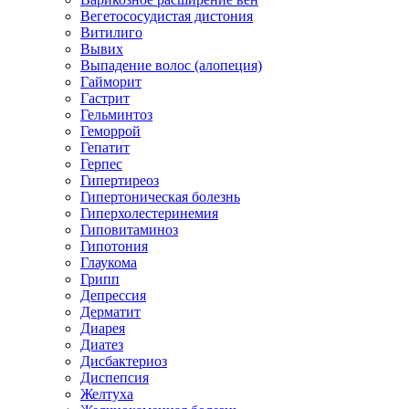
Вегетососудистая дистония
Витилиго
Вывих
Выпадение волос (алопеция)
Гайморит
Гастрит
Гельминтоз
Геморрой
Гепатит
Герпес
Гипертиреоз
Гипертоническая болезнь
Гиперхолестеринемия
Гиповитаминоз
Гипотония
Глаукома
Грипп
Депрессия
Дерматит
Диарея
Диатез
Дисбактериоз
Диспепсия
Желтуха