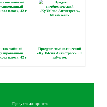
иток чайный
Продукт симбиотический
нулированный
«КуЭМсил Антистресс», 60
сол плюс», 42 г
таблеток
Продукты для красоты