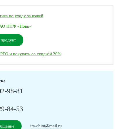
ика по уходу за кожей
АО НПФ «Новь»
 продукт
РГО и покупать со скидкой 20%
ске
02-98-81
29-84-53
ira-chim@mail.ru
общение