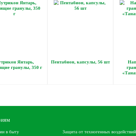
трикон Янтарь,
Пентабион, капсулы, 56 шт
Нап
ящие гранулы, 350 г
гра
«Танак
риям
ии в быту
Защита от техногенных воздействий