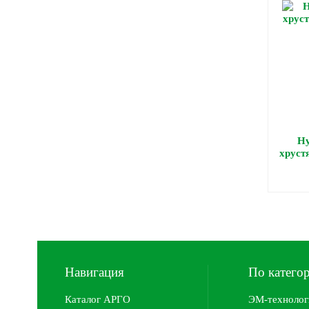
Ну
хруст
Навигация
По катего
Каталог АРГО
ЭМ-технолог