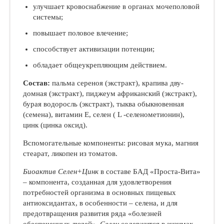
улучшает кровоснабжение в органах мо­чеполовой
системы;
повышает половое влечение;
способствует активизации потенции;
обладает общеукрепляющим действием.
Состав:
пальма сереноя (экстракт), крапива дву­
домная (экстракт), пиджеум африканский (экстракт),
бурая водоросль (экстракт), тыква обыкновенная
(семена), витамин Е, селен ( L -селенометионин),
цинк (цинка оксид).
Вспомогательные компоненты: рисовая мука, магния
стеарат, ликопен из томатов.
Биоактив Селен+Цинк
в составе БАД «Проста-Вита»
– компонента, созданная для удовлетворения
потребностей организма в основных пищевых
антиоксидантах, в осо­бенности – селена, и для
предотвращения развития ряда «болезней