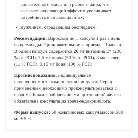
растительного масла или рыбье­го жира, что
вызывает окисляющий эф­фект и увеличивает
потребность в анти­оксидантах;
мужчинам, страдающим бесплодием.
Рекомендации.
Взрослым по 1 капсуле 1 раз в день
во время еды. Продолжительность приема – 1 месяц.
В одной капсуле содержится 20 мг витамина Е* (200
% от РСП), 7,5 мг цинка (50 % от РСП), 8 мкг селена
(11 % РСП), 0,15 мг йода (100 % РСП)
Противопоказания:
индивидуальная
непереносимость ком­понентов продукта. Перед
применением не­обходимо проконсультироваться с
врачом. Лицам с заболеваниями щитовидной железы
обязательна консультация врача-эндокри­нолога.
Форма выпуска:
60 желатиновых кап­сул массой 500
мг ± 5 %