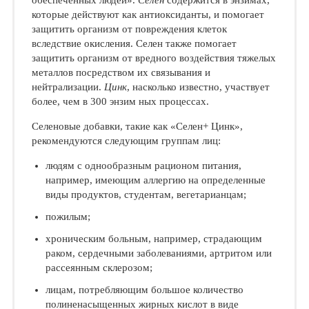
обеспеченных лю­дей».
Селен
содержится в энзимах,
которые действуют как антиоксиданты, и помогает
защитить организм от повреждения клеток
вследствие окисления. Селен также помога­ет
защитить организм от вредного воздейст­вия тяжелых
металлов посредством их свя­зывания и
нейтрализации.
Цинк
, насколько известно, участвует
более, чем в 300 энзим ных процессах.
Селеновые добавки, такие как «Селен+ Цинк»,
рекомендуются следующим группам лиц:
людям с однообразным рационом пита­ния,
например, имеющим аллергию на определенные
виды продуктов, студен­там, вегетарианцам;
пожилым;
хроническим больным, например, стра­дающим
раком, сердечными заболева­ниями, артритом или
рассеянным скле­розом;
лицам, потребляющим большое количе­ство
полиненасыщенных жирных кислот в виде