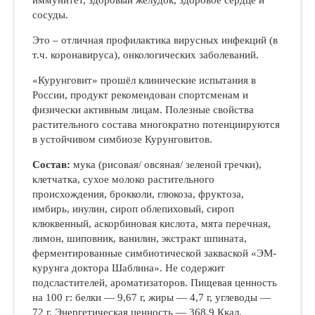
иммунитет, здоровый желудок, здоровое сердце и
сосуды.
Это – отличная профилактика вирусных инфекций (в
т.ч. коронавируса), онкологических заболеваний.
«Курунговит» прошёл клинические испытания в
России, продукт рекомендован спортсменам и
физически активным лицам. Полезные свойства
растительного состава многократно потенциируются
в устойчивом симбиозе Курунговитов.
Состав:
мука (рисовая/ овсяная/ зеленой гречки),
клетчатка, сухое молоко растительного
происхождения, брокколи, глюкоза, фруктоза,
имбирь, инулин, сироп облепиховый, сироп
клюквенный, аскорбиновая кислота, мята перечная,
лимон, шиповник, ванилин, экстракт шпината,
ферментированные симбиотической закваской «ЭМ-
курунга доктора Шаблина». Не содержит
подсластителей, ароматизаторов. Пищевая ценность
на 100 г: белки — 9,67 г, жиры — 4,7 г, углеводы —
72 г. Энергетическая ценность — 368,9 Ккал.