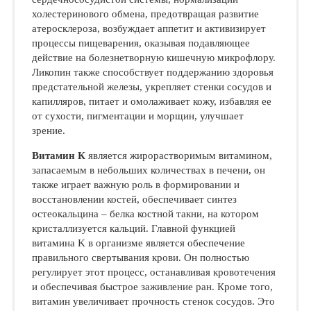
холестеринового обмена, предотвращая развитие
атеросклероза, возбуждает аппетит и активизирует
процессы пищеварения, оказывая подавляющее
действие на болезнетворную кишечную микрофлору.
Ликопин также способствует поддержанию здоровья
предстательной железы, укрепляет стенки сосудов и
капилляров, питает и омолаживает кожу, избавляя ее
от сухости, пигментации и морщин, улучшает
зрение.
Витамин К
является жирорастворимым витамином,
запасаемым в небольших количествах в печени, он
также играет важную роль в формировании и
восстановлении костей, обеспечивает синтез
остеокальцина – белка костной такни, на котором
кристаллизуется кальций. Главной функцией
витамина K в организме является обеспечение
правильного свертывания крови. Он полностью
регулирует этот процесс, останавливая кровотечения
и обеспечивая быстрое заживление ран. Кроме того,
витамин увеличивает прочность стенок сосудов. Это