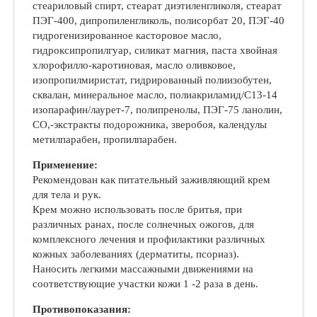
стеариловый спирт, стеарат диэтиленгликоля, стеарат
ПЭГ-400, дипропиленгликоль, полисорбат 20, ПЭГ-40
гидрогенизированное касторовое масло,
гидроксипропилгуар, силикат магния, паста хвойная
хлорофилло-каротиновая, масло оливковое,
изопропилмиристат, гидрированный полиизобутен,
сквалан, минеральное масло, полиакриламид/С13-14
изопарафин/лаурет-7, полипренолы, ПЭГ-75 ланолин,
СО,-экстракты подорожника, зверобоя, календулы
метилпарабен, пропилпарабен.
Применение:
Рекомендован как питательный заживляющий крем
для тела и рук.
Крем можно использовать после бритья, при
различных ранах, после солнечных ожогов, для
комплексного лечения и профилактики различных
кожных заболеваниях (дерматиты, псориаз).
Наносить легкими массажными движениями на
соответствующие участки кожи 1 -2 раза в день.
Противопоказания: