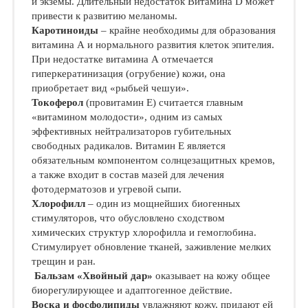
и экземы. Длительный недостаток Витамина D может
привести к развитию меланомы.
Каротиноиды
– крайне необходимы для образования
витамина А и нормального развития клеток эпителия.
При недостатке витамина А отмечается
гиперкератинизация (огрубение) кожи, она
приобретает вид «рыбьей чешуи».
Токоферол
(провитамин Е) считается главным
«витамином молодости», одним из самых
эффективных нейтрализаторов губительных
свободных радикалов. Витамин Е является
обязательным компонентом солнцезащитных кремов,
а также входит в состав мазей для лечения
фотодерматозов и угревой сыпи.
Хлорофилл
– один из мощнейших биогенных
стимуляторов, что обусловлено сходством
химических структур хлорофилла и гемоглобина.
Стимулирует обновление тканей, заживление мелких
трещин и ран.
Бальзам «Хвойный дар»
оказывает на кожу общее
биорегулирующее и адаптогенное действие.
Воска и фосфолипиды
увлажняют кожу, придают ей