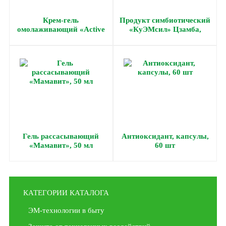
Крем-гель
Продукт симбиотический
омолаживающий «Active
«КуЭМсил» Цзамба,
Longevity BIA-Gel», 56 мл
таблетки, 60 шт
Гель рассасывающий
Антиоксидант, капсулы,
«Мамавит», 50 мл
60 шт
КАТЕГОРИИ КАТАЛОГА
ЭМ-технологии в быту