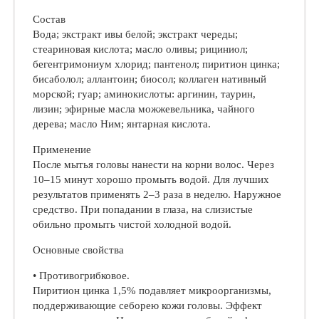
Состав
Вода; экстракт ивы белой; экстракт череды;
стеариновая кислота; масло оливы; рициниол;
бегентримониум хлорид; пантенол; пиритион цинка;
бисаболол; аллантоин; биосол; коллаген нативный
морской; гуар; аминокислоты: аргинин, таурин,
лизин; эфирные масла можжевельника, чайного
дерева; масло Ним; янтарная кислота.
Применение
После мытья головы нанести на корни волос. Через
10–15 минут хорошо промыть водой. Для лучших
результатов применять 2–3 раза в неделю. Наружное
средство. При попадании в глаза, на слизистые
обильно промыть чистой холодной водой.
Основные свойства
• Противогрибковое.
Пиритион цинка 1,5% подавляет микроорганизмы,
поддерживающие себорею кожи головы. Эффект