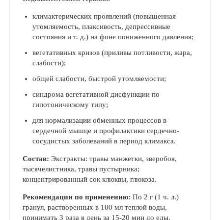
климактерических проявлений (повышенная
утомляемость, плаксивость, депрессивные
состояния и т. д.) на фоне пониженного давления;
вегетативных кризов (приливы потливости, жара,
слабости);
общей слабости, быстрой утомляемости;
синдрома вегетативной дисфункции по
гипотоническому типу;
для нормализации обменных процессов в
сердечной мышце и профилактики сердечно-
сосудистых заболеваний в период климакса.
Состав:
Экстракты: травы манжетки, зверобоя,
тысячелистника, травы пустырника;
концентрированный сок клюквы, глюкоза.
Рекомендации по применению:
По 2 г (1 ч. л.)
гранул, растворенных в 100 мл теплой воды,
принимать 3 раза в день за 15-20 мин до еды.