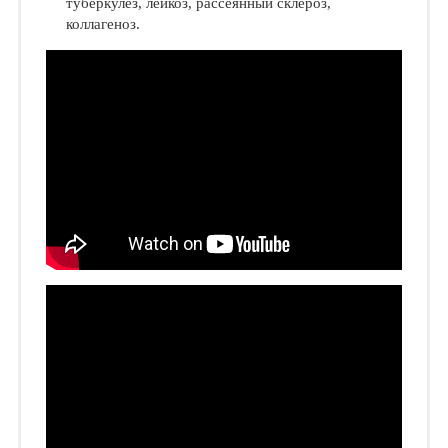
туберкулёз, лейкоз, рассеянный склероз,
коллагеноз.