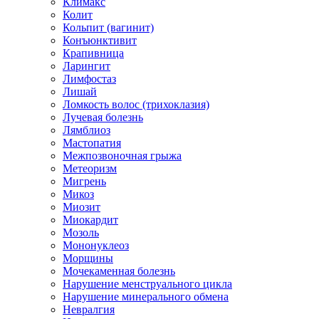
Климакс
Колит
Кольпит (вагинит)
Конъюнктивит
Крапивница
Ларингит
Лимфостаз
Лишай
Ломкость волос (трихоклазия)
Лучевая болезнь
Лямблиоз
Мастопатия
Межпозвоночная грыжа
Метеоризм
Мигрень
Микоз
Миозит
Миокардит
Мозоль
Мононуклеоз
Морщины
Мочекаменная болезнь
Нарушение менструального цикла
Нарушение минерального обмена
Невралгия