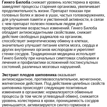
Гинкго Билоба
снижает уровень холестерина в крови,
замедляет процессы старения организма, увеличивает
продолжительность жизни. Препарат показан при
головных болях и звоне в ушах, частых головокружениях,
для улучшения памяти и умственной активности, в связи
с чем препарат полезен пожилым людям для
профилактики возрастных изменений. Гинкго Билоба
обладает антиоксидантными свойствами, снижает
действие свободных радикалов на организм,
способствует энергетическому обмену в клетках,
значительно улучшает питание клеток мозга, сердца и
других внутренних органов кислородом и укрепляет
стенки сосудов. Традиционная медицина использует
Гинкго Билобу при начальных симптомах слабоумия и
лечения и профилактики осложнений постинсультных
состояний, различных мозговых нарушений.
Экстракт плодов шиповника
оказывает
антиоксидантное, противовоспалительное, мочегонное,
желчегонное действия. Под действием целебных свойств
шиповника происходят следующие позитивные
изменения в организме: нормализуются обменные
процессы (в том числе углеводный обмен), снижается
уровень холестерина в крови, проницаемость сосудов
уменьшается, активизируются синтез гормонов и