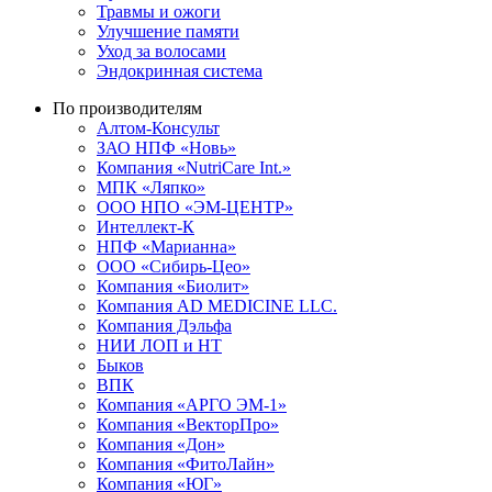
Травмы и ожоги
Улучшение памяти
Уход за волосами
Эндокринная система
По производителям
Алтом-Консульт
ЗАО НПФ «Новь»
Компания «NutriCare Int.»
МПК «Ляпко»
ООО НПО «ЭМ-ЦЕНТР»
Интеллект-К
НПФ «Марианна»
ООО «Сибирь-Цео»
Компания «Биолит»
Компания AD MEDICINE LLC.
Компания Дэльфа
НИИ ЛОП и НТ
Быков
ВПК
Компания «АРГО ЭМ-1»
Компания «ВекторПро»
Компания «Дон»
Компания «ФитоЛайн»
Компания «ЮГ»