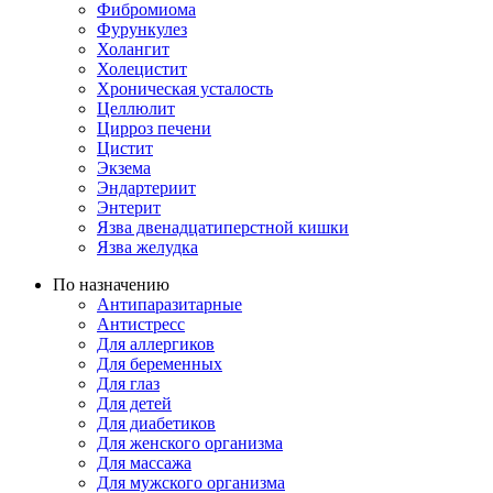
Фибромиома
Фурункулез
Холангит
Холецистит
Хроническая усталость
Целлюлит
Цирроз печени
Цистит
Экзема
Эндартериит
Энтерит
Язва двенадцатиперстной кишки
Язва желудка
По назначению
Антипаразитарные
Антистресс
Для аллергиков
Для беременных
Для глаз
Для детей
Для диабетиков
Для женского организма
Для массажа
Для мужского организма