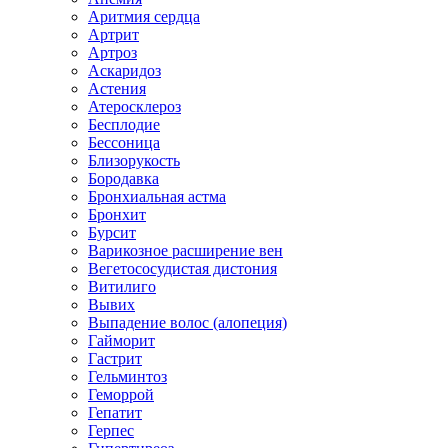
Аритмия сердца
Артрит
Артроз
Аскаридоз
Астения
Атеросклероз
Бесплодие
Бессоница
Близорукость
Бородавка
Бронхиальная астма
Бронхит
Бурсит
Варикозное расширение вен
Вегетососудистая дистония
Витилиго
Вывих
Выпадение волос (алопеция)
Гайморит
Гастрит
Гельминтоз
Геморрой
Гепатит
Герпес