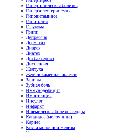
Гипертиреоз
Гипертоническая болезнь
Гиперхолестеринемия
Гиповитаминоз
Гипотония
Глаукома
Грипп
Депрессия
Дерматит
Диарея
Диатез
Дисбактериоз
Диспепсия
Желтуха
Желчнокаменная болезнь
Запоры
Зубная боль
Иммунодефицит
Импотенция
Инсульт
Инфаркт
Ишемическая болезнь сердца
Кандидоз (молочница)
Кариес
Киста молочной железы