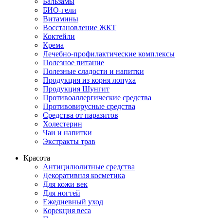
Бальзамы
БИО-гели
Витамины
Восстановление ЖКТ
Коктейли
Крема
Лечебно-профилактические комплексы
Полезное питание
Полезные сладости и напитки
Продукция из корня лопуха
Продукция Шунгит
Противоаллергические средства
Противовирусные средства
Средства от паразитов
Холестерин
Чаи и напитки
Экстракты трав
Красота
Антицилюлитные средства
Декоративная косметика
Для кожи век
Для ногтей
Ежедневный уход
Корекция веса