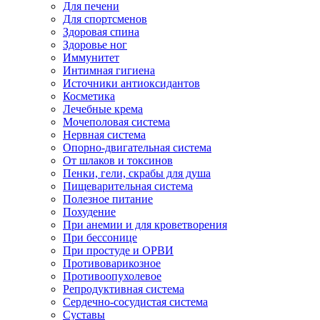
Для печени
Для спортсменов
Здоровая спина
Здоровье ног
Иммунитет
Интимная гигиена
Источники антиоксидантов
Косметика
Лечебные крема
Мочеполовая система
Нервная система
Опорно-двигательная система
От шлаков и токсинов
Пенки, гели, скрабы для душа
Пищеварительная система
Полезное питание
Похудение
При анемии и для кроветворения
При бессонице
При простуде и ОРВИ
Противоварикозное
Противоопухолевое
Репродуктивная система
Сердечно-сосудистая система
Суставы