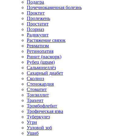
Подагра
Почечнокаменная болезнь
Проктит
Пролежень
Простатит
Псориаз
Радикулит
Растяжение связок
Ревматизм
Ретинопатия
Ринит (насморк)
Рубец (шрам)
Сальмонеллёз
Сахарный диабет
Сколиоз
Стенокардия
Стоматит
Тонзиллит
Трахеит
Тромбофлебит
Трофическая язва
Туберкулез
Угри
Узловой зоб
Ушиб