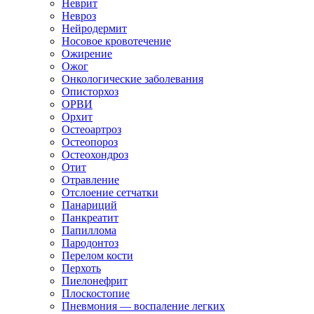
Неврит
Невроз
Нейродермит
Носовое кровотечение
Ожирение
Ожог
Онкологические заболевания
Описторхоз
ОРВИ
Орхит
Остеоартроз
Остеопороз
Остеохондроз
Отит
Отравление
Отслоение сетчатки
Панариций
Панкреатит
Папиллома
Пародонтоз
Перелом кости
Перхоть
Пиелонефрит
Плоскостопие
Пневмония — воспаление легких