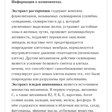
Информация о компонентах.
Экстракт расторопши
содержит комплекс
флаволигнанов, называемых силимарином (силибин,
силидианин, силикристин и др.), который
увеличивает выделение желчи, устраняет застойные
зоны в желчных путях, проявляет антимикробную
активность, подавляет перекисное окисление
липидов, вследствие чего предотвращается
повреждение клеточных мембран, нормализуется
внутриклеточное давление гепатоцитов (печеночных
клеток). Другим механизмом действия силимарина
является усиление белкового синтеза в клетках
печени, что способствует самообновлению печени,
стимулирует рост новых клеток взамен тех, что были
повреждены или разрушены при заболевании.
Экстракт плодов шиповника
является источником
множества витаминов. В первую очередь, витамина
С, а также витаминов В2, Р, К, Е, каротина, богат
солями калия, кальция, магния, железа, фосфора. В
нём содержатся лимонная и яблочная кислоты, сахар,
фитонциды, эфирные масла, дубильные вещества.