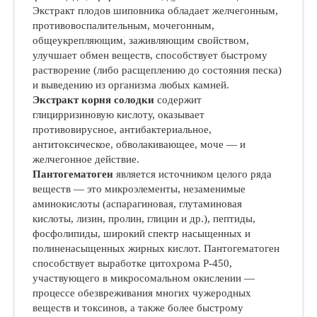
Экстракт плодов шиповника обладает желчегонным,
противовоспалительным, мочегонным,
общеукрепляющим, заживляющим свойством,
улучшает обмен веществ, способствует быстрому
растворение (либо расщеплению до состояния песка)
и выведению из организма любых камней.
Экстракт корня солодки
содержит
глицирризиновую кислоту, оказывает
противовирусное, антибактериальное,
антитоксическое, обволакивающее, моче — и
желчегонное действие.
Пантогематоген
является источником целого ряда
веществ — это микроэлементы, незаменимые
аминокислоты (аспарагиновая, глутаминовая
кислоты, лизин, пролин, глицин и др.), пептиды,
фосфолипиды, широкий спектр насыщенных и
полиненасыщенных жирных кислот. Пантогематоген
способствует выработке цитохрома Р-450,
участвующего в микросомальном окислении —
процессе обезвреживания многих чужеродных
веществ и токсинов, а также более быстрому