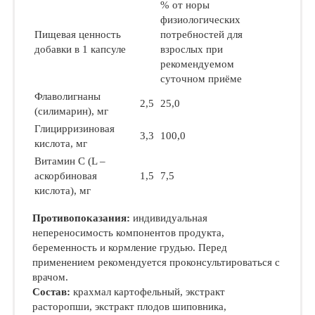
% от норы
физиологических
Пищевая ценность
потребностей для
добавки в 1 капсуле
взрослых при
рекомендуемом
суточном приёме
Флаволигнаны
2,5
25,0
(силимарин), мг
Глицирризиновая
3,3
100,0
кислота, мг
Витамин С (L –
аскорбиновая
1,5
7,5
кислота), мг
Противопоказания:
индивидуальная
непереносимость компонентов продукта,
беременность и кормление грудью. Перед
применением рекомендуется проконсультироваться с
врачом.
Состав:
крахмал картофельный, экстракт
расторопши, экстракт плодов шиповника,