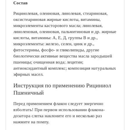
Состав
Рицинолевая, олеиновая, линолевая, стеариновая,
оксистеариновая жирные кислоты, витамины,
микроэлементы касторового масла; линолевая,
линоленовая, олеиновая, пальмитиновая и др. жирные
кислоты, витамины: А, Е, Д, группы В и др.,
микроэлементы: железо, селен, цинк и др.,
фитостерины, фосфо- и гликолипиды, другие
биологически активные вещества масла зародышей
пшеницы; очищенная вода; лецитин;
антиоксидантный комплекс; композиция натуральных
эфирных масел.
Инструкция по применению Рициниол
Пшеничный
Перед применением флакон следует энергично
взболтать! При первом использовании флакона-
дозатора слегка наклоните его и несколько раз
нажмите на помпу.