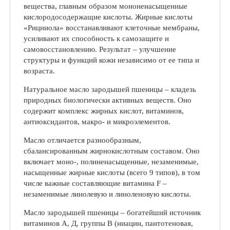
вещества, главным образом мононенасыщенные
кислородосодержащие кислоты. Жирные кислоты
«Рицниола» восстанавливают клеточные мембраны,
усиливают их способность к самозащите и
самовосстановлению. Результат – улучшение
структуры и функций кожи независимо от ее типа и
возраста.
Натуральное масло зародышей пшеницы – кладезь
природных биологически активных веществ. Оно
содержит комплекс жирных кислот, витаминов,
антиоксидантов, макро- и микроэлементов.
Масло отличается разнообразным,
сбалансированным жирнокислотным составом. Оно
включает моно-, полиненасыщенные, незаменимые,
насыщенные жирные кислоты (всего 9 типов), в том
числе важные составляющие витамина F –
незаменимые линолевую и линоленовую кислоты.
Масло зародышей пшеницы – богатейший источник
витаминов А, Д, группы В (ниацин, пантотеновая,