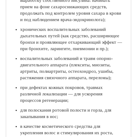
выработку собственного инсулина: начинать
прием на фоне сахароснижающих средств,
продолжать под контролем уровня сахара в крови
и под наблюдением врача-эндокринолога);
хронических воспалительных заболеваний
дыхательных путей (как средство, расширяющее
бронхи и проявляющее отхаркивающий эффект —
при бронхите, ларингите, пневмонии и пр.);
воспалительных заболеваний и травм опорно-
двигательного аппарата (плекситы, миозиты,
артриты, полиартриты, остеохондроз, ушибы,
растяжения связочного аппарата, переломы);
при дефектах кожных покровов, травмах
различной локализации — для ускорения
процессов регенерации;
для полоскания ротовой полости и горла, для
закапывания в нос;
в качестве косметического средства для
укрепления волос и стимулирования их роста,