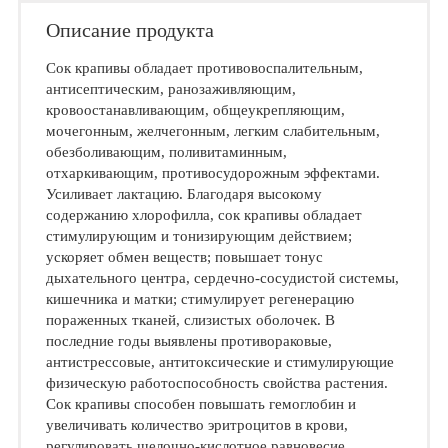
Описание продукта
Сок крапивы обладает противовоспалительным,
антисептическим, ранозаживляющим,
кровоостанавливающим, общеукрепляющим,
мочегонным, желчегонным, легким слабительным,
обезболивающим, поливитаминным,
отхаркивающим, противосудорожным эффектами.
Усиливает лактацию. Благодаря высокому
содержанию хлорофилла, сок крапивы обладает
стимулирующим и тонизирующим действием;
ускоряет обмен веществ; повышает тонус
дыхательного центра, сердечно-сосудистой системы,
кишечника и матки; стимулирует регенерацию
пораженных тканей, слизистых оболочек. В
последние годы выявлены противораковые,
антистрессовые, антитоксические и стимулирующие
физическую работоспособность свойства растения.
Сок крапивы способен повышать гемоглобин и
увеличивать количество эритроцитов в крови,
регулировать щелочно-кислотное равновесие.