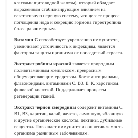
клетками щитовидной железы), который обладает
выраженным стабилизирующим влиянием на
вегетативную нервную систему, что делает процесс
поглощения йода и секрецию гормона тиреотропина
более равномерным.
Витамин С
способствует укреплению иммунитета,
увеличивает устойчивость к инфекциям, является
фактором защиты организма от последствий стресса.
Экстракт рябины красной
является природным
поливитаминным комплексом, прекрасным
общеукрепляющим средством. Богат антоцианами,
флавоноидами, витаминами С, В3, Е, К, каротином,
фолиевой кислотой. Поддерживает процессы
регенерации тканей.
Экстракт черной смородины
содержит витамины С,
В1, В3, каротин, калий, железо, лимонную, яблочную
и другие органические кислоты, пектины, дубильные
вещества. Повышает иммунитет и сопротивляемость
организма различным заболеваниям.