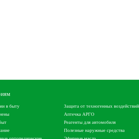
риям
ии в быту
Защита от техногенных воздействий
гиены
Аптечка АРГО
быт
Реагенты для автомобиля
тание
Полезные наружные средства
ные ортопедические
Эфирные масла