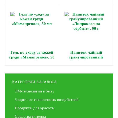
актив», 30 г
Гель по уходу за кожей
Напиток чайный
груди «Мамапренол», 50
гранулированный
мл
«Липроксол на сорбите»,
90 г
КАТЕГОРИИ КАТАЛОГА
ЭМ-технологии в быту
Защита от техногенных воздействий
Продукты для красоты
Средства гигиены