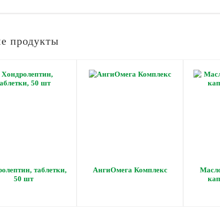
е продукты
олептин, таблетки,
АнгиОмега Комплекс
Масло
50 шт
кап