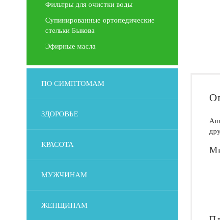
Фильтры для очистки воды
Супинированные ортопедические
стельки Быкова
Эфирные масла
ПО СИМПТОМАМ
О
ЗДОРОВЬЕ
Апп
дру
КРАСОТА
Ми
МУЖЧИНАМ
ЖЕНЩИНАМ
Пл