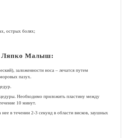
х, острых болях;
а Ляпко Малыш:
еский), заложенности носа – лечатся путем
моровых пазух.
цедур.
оцедуры. Необходимо приложить пластину между
течение 10 минут.
нее в течении 2-3 секунд в области висков, заушных