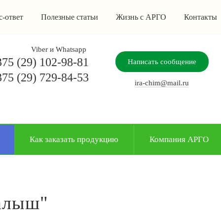
с-ответ
Полезные статьи
Жизнь с АРГО
Контакты
Viber и Whatsapp
75 (29) 102-98-81
Написать сообщение
75 (29) 729-84-53
ira-chim@mail.ru
Как заказать продукцию
Компания АРГО
алыш"