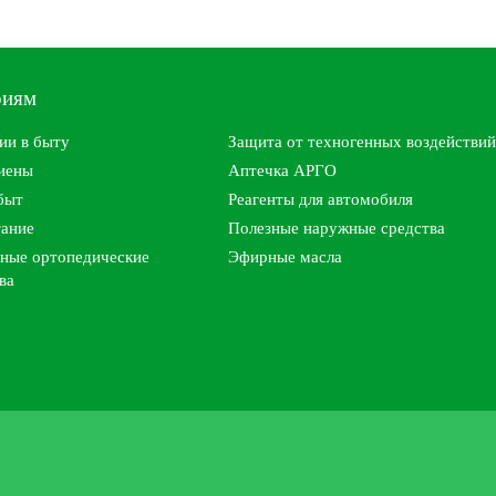
риям
ии в быту
Защита от техногенных воздействий
гиены
Аптечка АРГО
быт
Реагенты для автомобиля
тание
Полезные наружные средства
ные ортопедические
Эфирные масла
ва