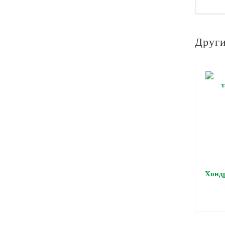
Други
Хондр