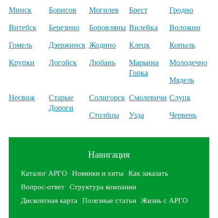
Минск
Борисов
Могилев
Брест
Гродно
Витебск
Березино
Боровляны
Вилейка
Воложин
Гомель
Дзержинск
Жодино
Клецк
Копыль
Крупки
Логойск
Любань
Марьина
Молодечно
Горка
Мядель
Несвиж
Старые
Солигорск
Смолевичи
Слуцк
Дороги
Столбцы
Узда
Червень
Навигация
Каталог АРГО
Новинки и хиты
Как заказать
Вопрос-ответ
Структура компании
Дисконтная карта
Полезные статьи
Жизнь с АРГО