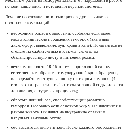
Механизм развития геморроя зависит от нарушений в работе
печени, кишечника и истощения нервной системы.
Лечение неосложненного геморроя следует начинать с
простых рекомендаций:
необходима борьба с запорами, особенно если имеет
место клинические проявления геморроя (анальный
дискомфорт, выделения, зуд, кровь в кале). Полагайтесь не
столько на слабительные и клизмы, сколько на
сбалансированную диету и питьевой режим;
вечером посидите 10-15 минут в прохладной ванне,
естественным образом стимулирующей кровобращение,
или сделайте местную ванночку с отваром ромашки (4
стол.ложки травы залить 1 литром холодной воды, довести
до кипения, остудить и процедить);
сбросьте лишний вес, способствующий развитию
геморроя. Особенно если основной жир у вас накопился в
районе живота. Он давит на внутренние органы и
нарушает венозный отток;
соблюдайте личную гигиену. После каждого опорожнения