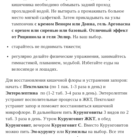
кишечника необходимо обмывать задний проход
прохладной водой. Не вытирать а промакивать больное
место мягкой салфеткой. Затем прикладывать на узлы
тампончик
с кремом Венорм или Донна, гель Арговасна
с орехом или сиренью или базовый. Отличный эффект
от Рициниола и геля Эплир.
На ваш выбор.
старайтесь не поднимать тяжести;
регулярно делайте физические упражнения, занимайтесь
гимнастикой, плаванием, ходьбой. Избегайте езды на
велосипеде и лошадях.
Для восстановления кишечной флоры и устранения запоров:
начать с
Пектолакта
(по 1 пак. 1-3 раза в день) и
Энтеролептина
по (1-2 таб. 3-4 раза в день). Энтеролептин
устранит восполительные процессы в ЖКТ, Пектолакт
устранит запор и поможет восстановиться кишечной
микрофлоре. В дальнейшем пить
Курунговиты
3 видов по 2
таб. 3 раза в день. Утром
Курунговит ЖКТ
, в обед
Курунговит
, вечером
Курунговит С
. Вместо Курунговитов
можно пить
Эм-курунгу
или
Куэмсилы
на выбор. Все эти