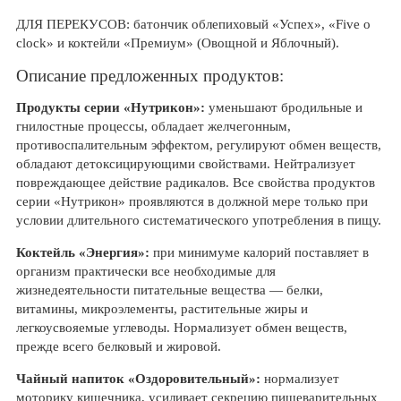
ДЛЯ ПЕРЕКУСОВ: батончик облепиховый «Успех», «Five o
clock» и коктейли «Премиум» (Овощной и Яблочный).
Описание предложенных продуктов:
Продукты серии «Нутрикон»:
уменьшают бродильные и
гнилостные процессы, обладает желчегонным,
противоспалительным эффектом, регулируют обмен веществ,
обладают детоксицирующими свойствами. Нейтрализует
повреждающее действие радикалов. Все свойства продуктов
серии «Нутрикон» проявляются в должной мере только при
условии длительного систематического употребления в пищу.
Коктейль «Энергия»:
при минимуме калорий поставляет в
организм практически все необходимые для
жизнедеятельности питательные вещества — белки,
витамины, микроэлементы, растительные жиры и
легкоусвояемые углеводы. Нормализует обмен веществ,
прежде всего белковый и жировой.
Чайный напиток «Оздоровительный»:
нормализует
моторику кишечника, усиливает секрецию пищеварительных