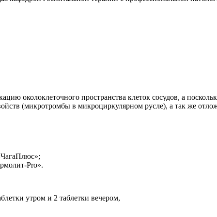
кацию околоклеточного пространства клеток сосудов, а посколь
ойств (микротромбы в микроциркулярном русле), а так же отло
«ЧагаПлюс»;
рмолит-Pro».
аблетки утром и 2 таблетки вечером,