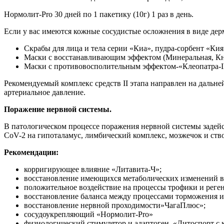
Нормолит-Pro 30 дней по 1 пакетику (10г) 1 раз в день.
Если у вас имеются кожные сосудистые осложнения в виде дер
Скрабы для лица и тела серии «Киа», пудра-сорбент «Кия
Маски с восстанавливающим эффектом (Минеральная, Кня
Маски с противовосполительным эффектом-«Клеопатра-II»
Рекомендуемый комплекс средств II этапа направлен на дальн
артериальное давление.
Поражение нервной системы.
В патологическом процессе поражения нервной системы задейс
CoV-2 на гипоталамус, лимбический комплекс, мозжечок и ств
Рекомендации:
корригирующее влияние «Литавита-Ч»;
восстановление имеющихся метаболических изменений 
положительное воздействие на процессы трофики и рег
восстановление баланса между процессами торможения 
восстановление нервной проходимости»ЧагаПлюс»;
сосудоукрепляющий «Нормолит-Pro»
физиологический стимулятор и адаптоген «Литоспорт с