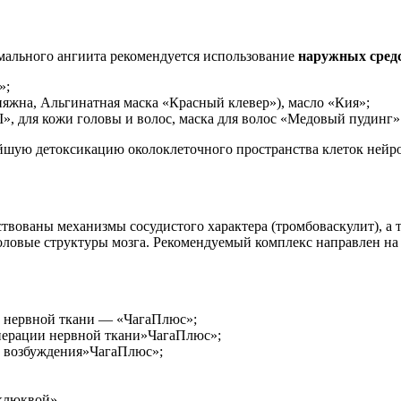
мального ангиита рекомендуется использование
наружных сред
»;
жна, Альгинатная маска «Красный клевер»), масло «Кия»;
, для кожи головы и волос, маска для волос «Медовый пудинг»
ейшую детоксикацию околоклеточного пространства клеток нейр
твованы механизмы сосудистого характера (тромбоваскулит), а
оловые структуры мозга. Рекомендуемый комплекс направлен на
в нервной ткани — «ЧагаПлюс»;
енерации нервной ткани»ЧагаПлюс»;
и возбуждения»ЧагаПлюс»;
 клюквой»