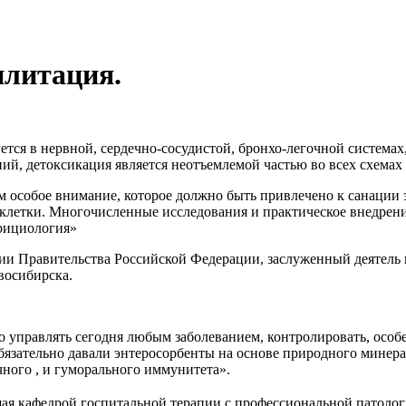
илитация.
тся в нервной, сердечно-сосудистой, бронхо-легочной системах
ий, детоксикация является неотъемлемой частью во всех схемах
 особое внимание, которое должно быть привлечено к санации 
ть клетки. Многочисленные исследования и практическое внедре
рициология»
мии Правительства Российской Федерации, заслуженный деятель
восибирска.
о управлять сегодня любым заболеванием, контролировать, осо
бязательно давали энтеросорбенты на основе природного минера
чного , и гуморального иммунитета».
щая кафедрой госпитальной терапии с профессиональной патол