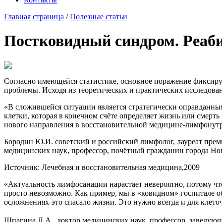
Главная страница
/
Полезные статьи
Постковидный синдром. Реаб
Согласно имеющейся статистике, основное поражение фиксируе
проблемы. Исходя из теоретических и практических исследован
«В сложившейся ситуации является стратегически оправданным
клетки, которая в конечном счёте определяет жизнь или смер
нового направления в восстановительной медицине-лимфонут
Бородин Ю.И. советский и российский лимфолог, лауреат пре
медицинских наук, профессор, почётный гражданин города Но
Источник: Лечебная и восстановительная медицина,2009
«Актуальность лимфосанации нарастает невероятно, потому чт
просто невозможно. Как пример, мы в «ковидном» госпитале о
осложнениях-это спасало жизни. Это нужно всегда и для клето
доктор медицинских наук, профессор, заведую
Шпагина Л.А.,