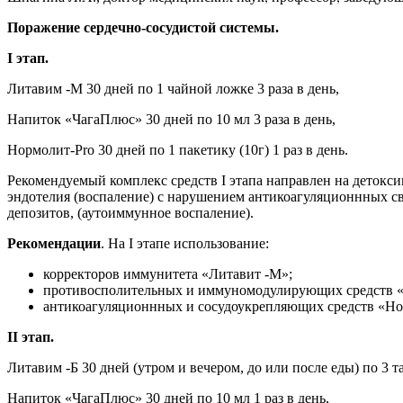
Поражение сердечно-сосудистой системы.
I этап.
Литавим -М 30 дней по 1 чайной ложке 3 раза в день,
Напиток «ЧагаПлюс» 30 дней по 10 мл 3 раза в день,
Нормолит-Pro 30 дней по 1 пакетику (10г) 1 раз в день.
Рекомендуемый комплекс средств I этапа направлен на детокси
эндотелия (воспаление) с нарушением антикоагуляционнных св
депозитов, (аутоиммунное воспаление).
Рекомендации
. На I этапе использование:
корректоров иммунитета «Литавит -М»;
противосполительных и иммуномодулирующих средств 
антикоагуляционнных и сосудоукрепляющих средств «Но
II этап.
Литавим -Б 30 дней (утром и вечером, до или после еды) по 3 т
Напиток «ЧагаПлюс» 30 дней по 10 мл 1 раз в день,