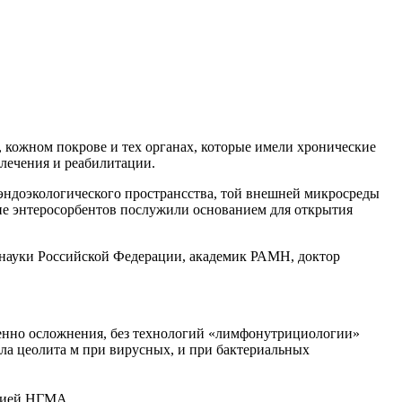
, кожном покрове и тех органах, которые имели хронические
 лечения и реабилитации.
эндоэкологического пространсства, той внешней микросреды
ние энтеросорбентов послужили основанием для открытия
 науки Российской Федерации, академик РАМН, доктор
бенно осложнения, без технологий «лимфонутрициологии»
ла цеолита м при вирусных, и при бактериальных
огией НГМА.